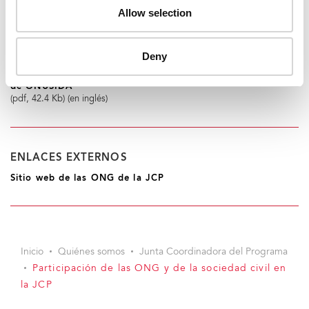
Resultados de la revisión de la participación de la sociedad
Allow selection
civil/ONG en la Junta Coordinadora del Programa
(pdf, 42.5 Kb) (en inglés)
Deny
Revisión independiente 2007: La participación de las ONG
y la sociedad civil en la Junta Coordinadora del Programa
de ONUSIDA
(pdf, 42.4 Kb) (en inglés)
ENLACES EXTERNOS
Sitio web de las ONG de la JCP
Inicio
Quiénes somos
Junta Coordinadora del Programa
Participación de las ONG y de la sociedad civil en
la JCP