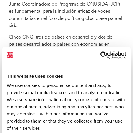
Junta Coordinadora de Programa de ONUSIDA (JCP)
es fundamental para la inclusión eficaz de voces
comunitarias en el foro de política global clave para el
sida.
Cinco ONG, tres de países en desarrollo y dos de
países desarrollados o países con economías en
transición, representan las perspectivas de la sociedad
civil, incluidas las personas que viven con el VIH, en la
junta de ONUSIDA. Pueden ser integrantes durante un
máximo de tres años y no tienen derecho a voto. Cada
This website uses cookies
una de las cinco organizaciones tiene un
We use cookies to personalise content and ads, to
representante y están respaldadas por otras cinco
provide social media features and to analyse our traffic.
ONG, que actúan como miembros alternativos.
We also share information about your use of our site with
Los representantes de las ONG solicitan activamente
our social media, advertising and analytics partners who
las opiniones de sus respectivas comunidades en
may combine it with other information that you’ve
temas clave relacionados con las políticas y programas
provided to them or that they’ve collected from your use
de ONUSIDA, y aboga, junto con los Estados
of their services.