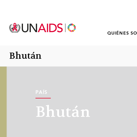
QUIÉNES S
Bhután
PAÍS
Bhután