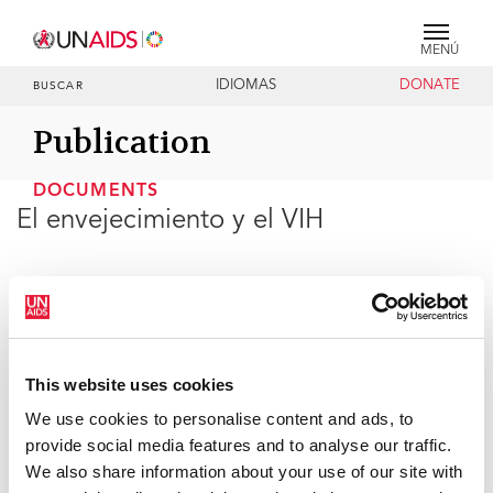
MENÚ
IDIOMAS
DONATE
BUSCAR
Publication
DOCUMENTS
El envejecimiento y el VIH
01 DE NOVIEMBRE DE 2013
Las personas de 50 o más años constituyen una parte
cada vez más importante de la epidemia del VIH y se
This website uses cookies
necesitan por consiguiente nuevas respuestas.
We use cookies to personalise content and ads, to
Muchas personas seropositivas viven más años y de
provide social media features and to analyse our traffic.
forma más activa gracias a la expansión del
We also share information about your use of our site with
tratamiento antirretrovírico efectivo. Cada vez son