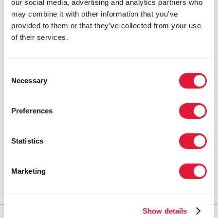
our social media, advertising and analytics partners who
menos las personas de edades comprendidas entre
may combine it with other information that you’ve
los 15 y los 49 años que se infectan por el VIH, lo que
provided to them or that they’ve collected from your use
significa que los individuos de 50 o más años de edad
of their services.
son un grupo demográfico creciente en la epidemia
de VIH. Los individuos de este grupo de edad
comparten muchas de las conductas de riesgo en
Consent
torno al VIH que se observan entre los jóvenes.
Necessary
Selection
Preferences
Statistics
Marketing
Show details