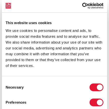
integrador y ambicioso, fundamentado en los avances
alcanzados gracias al Plan Mundial para eliminar las
nuevas infecciones por el VIH en niños para el 2015 y
mantener con vida a sus madres. El Plan Mundial dio
This website uses cookies
lugar a un progreso considerable, ya que contribuyó a
We use cookies to personalise content and ads, to
reducir las nuevas infecciones por el VIH en niños en
provide social media features and to analyse our traffic.
un 60% en 21 de los países más afectados de África
We also share information about your use of our site with
subsahariana. No obstante, aún queda trabajo por
our social media, advertising and analytics partners who
hacer. En 2015, 150 000 [110 000–190 000] niños
may combine it with other information that you’ve
contrajeron la infección por el VIH en todo el mundo,
provided to them or that they’ve collected from your use
110 000 [78 000–150 000] de los cuales vivían en los
of their services.
21 países prioritarios del Plan Mundial.
Consent
Necessary
Selection
Preferences