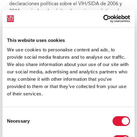
declaraciones políticas sobre el VIH/SIDA de 2006 y
2011 que incluya los éxitos, las mejores prácticas, las
enseñanzas adquiridas, los obstáculos y las
deficiencias, los retos y las oportunidades, incluso con
respecto a la asociación y la cooperación, así como
This website uses cookies
recomendaciones destinadas a guiar y supervisar la
respuesta al VIH/SIDA después de 2015, con
We use cookies to personalise content and ads, to
estrategias concretas de acción para poner fin a la
provide social media features and to analyse our traffic.
epidemia del SIDA para 2030 y para promover que los
We also share information about your use of our site with
dirigentes sigan comprometidos con la respuesta
our social media, advertising and analytics partners who
mundial amplia e integrada contra el VIH/SIDA y
may combine it with other information that you’ve
continúen participando en ella; ...
provided to them or that they’ve collected from your use
of their services.
Consent
Necessary
Selection