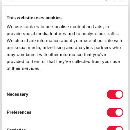
crónica causada por estos tipos específicos de VPH
puede causar cáncer cervical. El cáncer de cuello
This website uses cookies
uterino es una enfermedad clínicamente causada por
el SIDA y el tipo de cáncer más común entre las
We use cookies to personalise content and ads, to
mujeres diagnosticadas con VIH en todo el mundo.
provide social media features and to analyse our traffic.
We also share information about your use of our site with
our social media, advertising and analytics partners who
may combine it with other information that you’ve
provided to them or that they’ve collected from your use
of their services.
Consent
Necessary
Selection
Preferences