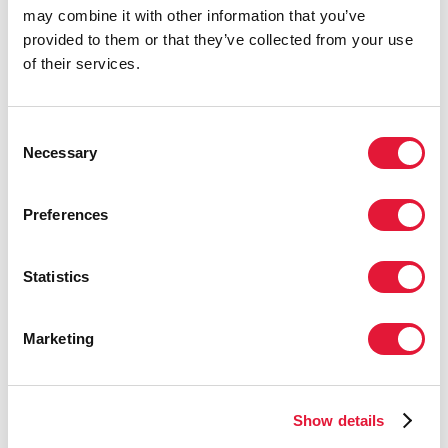
may combine it with other information that you’ve
relaciones sexuales con hombres
,
El VIH, y las
provided to them or that they’ve collected from your use
personas transgénero y las personas de género
of their services.
diverso
,
El VIH y el trabajo sexual
,
El VIH y las personas
recluidas en centros penitenciarios y otros lugares de
reclusión
,
El VIH, y el estigma y la discriminación
.
Consent
Cuatro folletos adicionales se publicarán a lo largo del
Necessary
Selection
año.
Preferences
Statistics
Marketing
Show details