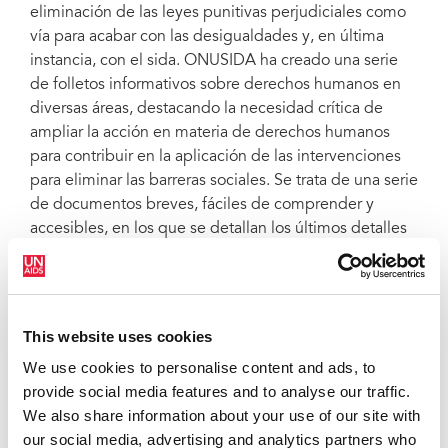
eliminación de las leyes punitivas perjudiciales como
vía para acabar con las desigualdades y, en última
instancia, con el sida. ONUSIDA ha creado una serie
de folletos informativos sobre derechos humanos en
diversas áreas, destacando la necesidad crítica de
ampliar la acción en materia de derechos humanos
para contribuir en la aplicación de las intervenciones
para eliminar las barreras sociales. Se trata de una serie
de documentos breves, fáciles de comprender y
accesibles, en los que se detallan los últimos detalles
epidemiológicos, las pruebas del impacto de las
intervenciones en materia de derechos humanos, los
objetivos más recientes y las directrices,
recomendaciones y obligaciones internacionales
This website uses cookies
relacionados con derechos humanos respecto a cada
We use cookies to personalise content and ads, to
tema. Folletos publicados en junio de 2021:
La
provide social media features and to analyse our traffic.
penalización del VIH
,
El VIH y las personas que
We also share information about your use of our site with
consumen drogas
,
El VIH, y los hombres
our social media, advertising and analytics partners who
homosexuales y los hombres que mantienen