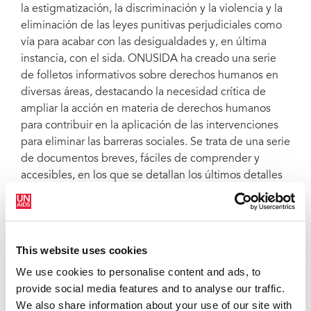
la estigmatización, la discriminación y la violencia y la
eliminación de las leyes punitivas perjudiciales como
vía para acabar con las desigualdades y, en última
instancia, con el sida. ONUSIDA ha creado una serie
de folletos informativos sobre derechos humanos en
diversas áreas, destacando la necesidad crítica de
ampliar la acción en materia de derechos humanos
para contribuir en la aplicación de las intervenciones
para eliminar las barreras sociales. Se trata de una serie
de documentos breves, fáciles de comprender y
accesibles, en los que se detallan los últimos detalles
epidemiológicos, las pruebas del impacto de las
intervenciones en materia de derechos humanos, los
objetivos más recientes y las directrices,
recomendaciones y obligaciones internacionales
This website uses cookies
relacionados con derechos humanos respecto a cada
We use cookies to personalise content and ads, to
tema. Folletos publicados en junio de 2021:
La
provide social media features and to analyse our traffic.
penalización del VIH
,
El VIH y las personas que
We also share information about your use of our site with
consumen drogas
,
El VIH, y los hombres