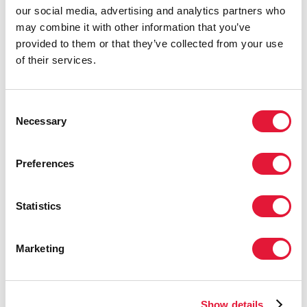
our social media, advertising and analytics partners who
homosexuales y los hombres que mantienen
may combine it with other information that you’ve
relaciones sexuales con hombres
,
El VIH, y las
provided to them or that they’ve collected from your use
personas transgénero y las personas de género
of their services.
diverso
,
El VIH y el trabajo sexual
,
El VIH y las personas
recluidas en centros penitenciarios y otros lugares de
reclusión
,
El VIH, y el estigma y la discriminación
.
Consent
Cuatro folletos adicionales se publicarán a lo largo del
Necessary
Selection
año.
Preferences
Statistics
Marketing
Show details