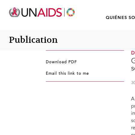
QUIÉNES S
Publication
G
Download PDF
s
Email this link to me
3
A
p
i
s
r