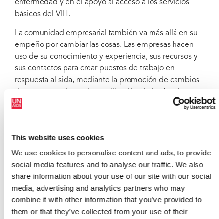
enfermedad y en el apoyo al acceso a los servicios
básicos del VIH.
La comunidad empresarial también va más allá en su
empeño por cambiar las cosas. Las empresas hacen
uso de su conocimiento y experiencia, sus recursos y
sus contactos para crear puestos de trabajo en
respuesta al sida, mediante la promoción de cambios
de comportamiento, la movilización de los fondos
tanto públicos como privados y el desarrollo de unos
hábitos mejores.
El papel de la comunidad empresarial está
This website uses cookies
demostrando ser imprescindible en la respuesta a la
We use cookies to personalise content and ads, to provide
epidemia y ONUSIDA continuará trabajando con
social media features and to analyse our traffic. We also
empresas de todos los tamaños y sectores para
share information about your use of our site with our social
fortalecer más la respuesta al sida.
media, advertising and analytics partners who may
combine it with other information that you’ve provided to
Actualmente, ONUSIDA trabaja en asociación con
them or that they’ve collected from your use of their
empresas de viajes y turismo, telecomunicaciones,