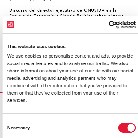
Discurso del director ejecutivo de ONUSIDA en la
Escuela de Economía y Ciencia Política sobre el tema
"Por qué el sida es un problema excepcional"
(pdf, 154.5Kb)
Multimedia:
This website uses cookies
We use cookies to personalise content and ads, to provide
Escuchar el discurso del director ejecutivo de
social media features and to analyse our traffic. We also
ONUSIDA
share information about your use of our site with our social
(15 de mayo de 2008) (mp3, 20 Mb) (en inglés)
media, advertising and analytics partners who may
combine it with other information that you’ve provided to
them or that they’ve collected from your use of their
services.
RELATED
Consent
Necessary
Selection