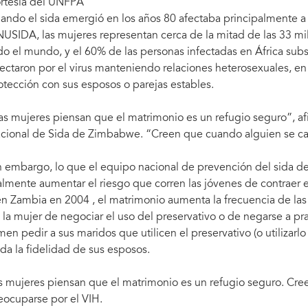
rtesía del UNFPA
ando el sida emergió en los años 80 afectaba principalmente a 
USIDA, las mujeres representan cerca de la mitad de las 33 mi
do el mundo, y el 60% de las personas infectadas en África subs
fectaron por el virus manteniendo relaciones heterosexuales, en
otección con sus esposos o parejas estables.
as mujeres piensan que el matrimonio es un refugio seguro”, 
cional de Sida de Zimbabwe. “Creen que cuando alguien se cas
n embargo, lo que el equipo nacional de prevención del sida d
almente aumentar el riesgo que corren las jóvenes de contraer 
en Zambia en 2004 , el matrimonio aumenta la frecuencia de las 
 la mujer de negociar el uso del preservativo o de negarse a p
men pedir a sus maridos que utilicen el preservativo (o utilizar
da la fidelidad de sus esposos.
s mujeres piensan que el matrimonio es un refugio seguro. Cre
eocuparse por el VIH.