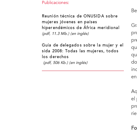
Publicaciones:
Be
Reunión técnica de ONUSIDA sobre
mujeres jóvenes en países
Gr
hiperendémicos de África meridional
pr
(pdf, 11.3 Mb.) (en inglés)
pr
Guía de delegados sobre la mujer y el
qu
sida 2008: Todas las mujeres, todos
qu
los derechos
do
(pdf, 506 Kb.)
(en inglés)
in
en
Aq
el
pr
ri
Fo