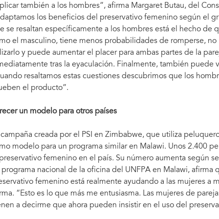
plicar también a los hombres”, afirma Margaret Butau, del Conse
daptamos los beneficios del preservativo femenino según el gru
e se resaltan específicamente a los hombres está el hecho de 
mo el masculino, tiene menos probabilidades de romperse, no n
ilizarlo y puede aumentar el placer para ambas partes de la pare
mediatamente tras la eyaculación. Finalmente, también puede v
uando resaltamos estas cuestiones descubrimos que los hombre
ueben el producto”.
recer un modelo para otros países
 campaña creada por el PSI en Zimbabwe, que utiliza peluqueros
mo modelo para un programa similar en Malawi. Unos 2.400 p
 preservativo femenino en el país. Su número aumenta según se 
 programa nacional de la oficina del UNFPA en Malawi, afirma q
eservativo femenino está realmente ayudando a las mujeres a mo
irma. “Esto es lo que más me entusiasma. Las mujeres de pareja
enen a decirme que ahora pueden insistir en el uso del preservat