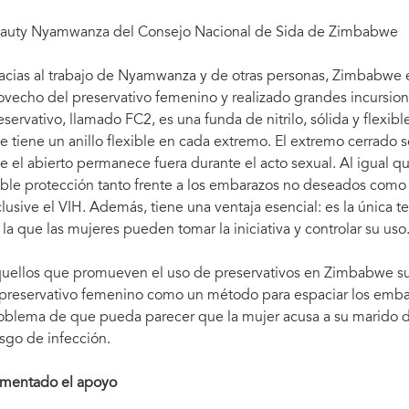
auty Nyamwanza del Consejo Nacional de Sida de Zimbabwe
acias al trabajo de Nyamwanza y de otras personas, Zimbabwe 
ovecho del preservativo femenino y realizado grandes incursion
eservativo, llamado FC2, es una funda de nitrilo, sólida y flexib
e tiene un anillo flexible en cada extremo. El extremo cerrado s
e el abierto permanece fuera durante el acto sexual. Al igual q
ble protección tanto frente a los embarazos no deseados como a
clusive el VIH. Además, tiene una ventaja esencial: es la única
 la que las mujeres pueden tomar la iniciativa y controlar su uso
uellos que promueven el uso de preservativos en Zimbabwe su
 preservativo femenino como un método para espaciar los emba
oblema de que pueda parecer que la mujer acusa a su marido de
esgo de infección.
mentado el apoyo