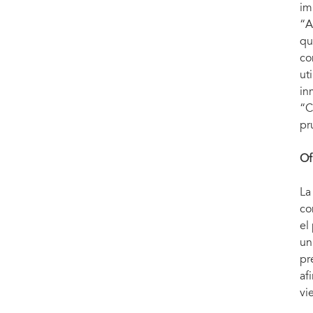
im
“A
qu
co
ut
in
“C
pr
Of
La
co
el
un
pr
af
vi