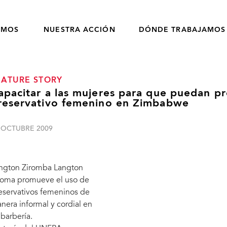
OMOS
NUESTRA ACCIÓN
DÓNDE TRABAJAMOS
EATURE STORY
apacitar a las mujeres para que puedan p
reservativo femenino en Zimbabwe
 OCTUBRE 2009
ngton Ziromba Langton
roma promueve el uso de
eservativos femeninos de
nera informal y cordial en
 barbería.