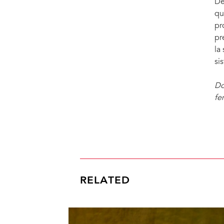
De
qu
pr
pr
la
si
Do
fe
RELATED