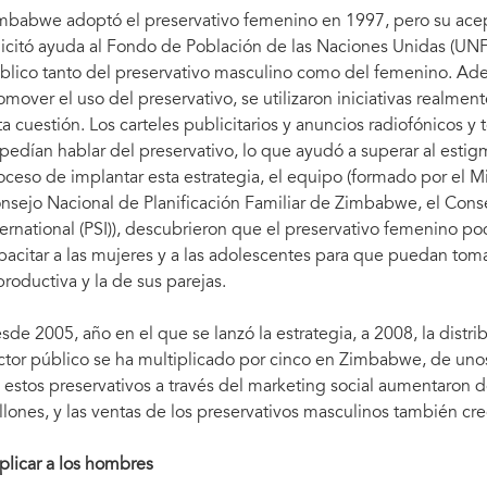
mbabwe adoptó el preservativo femenino en 1997, pero su acep
licitó ayuda al Fondo de Población de las Naciones Unidas (UNF
blico tanto del preservativo masculino como del femenino. Ad
omover el uso del preservativo, se utilizaron iniciativas realmen
ta cuestión. Los carteles publicitarios y anuncios radiofónicos y
pedían hablar del preservativo, lo que ayudó a superar al estig
oceso de implantar esta estrategia, el equipo (formado por el Min
nsejo Nacional de Planificación Familiar de Zimbabwe, el Conse
ternational (PSI)), descubrieron que el preservativo femenino po
pacitar a las mujeres y a las adolescentes para que puedan tomar 
productiva y la de sus parejas.
sde 2005, año en el que se lanzó la estrategia, a 2008, la distr
ctor público se ha multiplicado por cinco en Zimbabwe, de uno
 estos preservativos a través del marketing social aumentaron 
llones, y las ventas de los preservativos masculinos también cre
plicar a los hombres