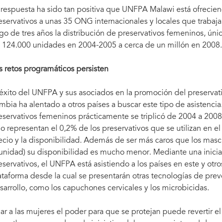
 respuesta ha sido tan positiva que UNFPA Malawi está ofreci
eservativos a unas 35 ONG internacionales y locales que trabajan
rgo de tres años la distribución de preservativos femeninos, ún
 124.000 unidades en 2004-2005 a cerca de un millón en 2008.
s retos programáticos persisten
 éxito del UNFPA y sus asociados en la promoción del preserv
mbia ha alentado a otros países a buscar este tipo de asistenci
eservativos femeninos prácticamente se triplicó de 2004 a 2008 
lo representan el 0,2% de los preservativos que se utilizan en e
ecio y la disponibilidad. Además de ser más caros que los masc
 unidad) su disponibilidad es mucho menor. Mediante una inicia
eservativos, el UNFPA está asistiendo a los países en este y ot
ataforma desde la cual se presentarán otras tecnologías de prev
sarrollo, como los capuchones cervicales y los microbicidas.
ar a las mujeres el poder para que se protejan puede revertir el