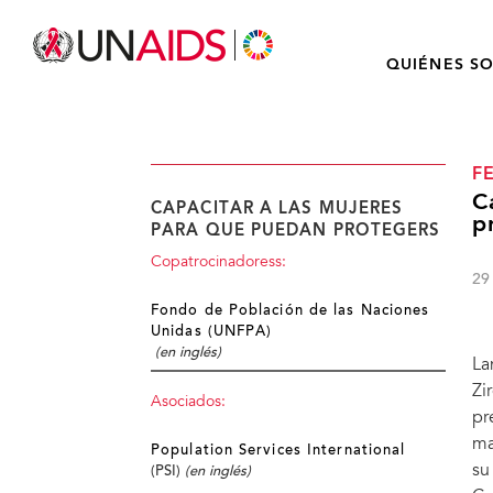
QUIÉNES S
F
C
CAPACITAR A LAS MUJERES
p
PARA QUE PUEDAN PROTEGERS
Copatrocinadoress:
29
Fondo de Población de las Naciones
Unidas (UNFPA)
(en inglés)
La
Zi
Asociados:
pr
ma
Population Services International
su
(PSI)
(en inglés)