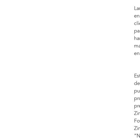
La
en
cl
pa
ha
ma
en
Es
de
pu
pr
pr
Zi
Fo
Zi
“N