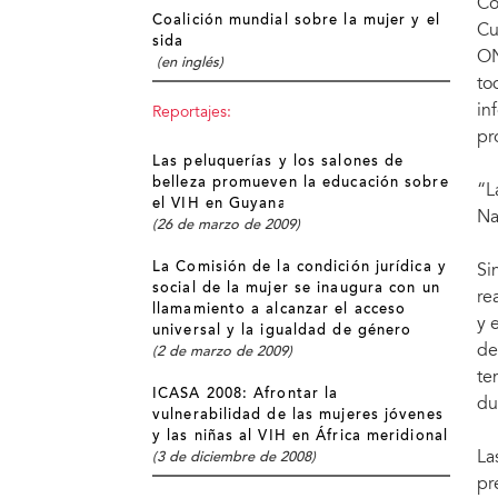
Co
Coalición mundial sobre la mujer y el
Cu
sida
ON
(en inglés)
to
in
Reportajes:
pr
Las peluquerías y los salones de
belleza promueven la educación sobre
“L
el VIH en Guyana
Na
(26 de marzo de 2009)
La Comisión de la condición jurídica y
Si
social de la mujer se inaugura con un
re
llamamiento a alcanzar el acceso
y 
universal y la igualdad de género
de
(2 de marzo de 2009)
te
ICASA 2008: Afrontar la
du
vulnerabilidad de las mujeres jóvenes
y las niñas al VIH en África meridional
La
(3 de diciembre de 2008)
pr