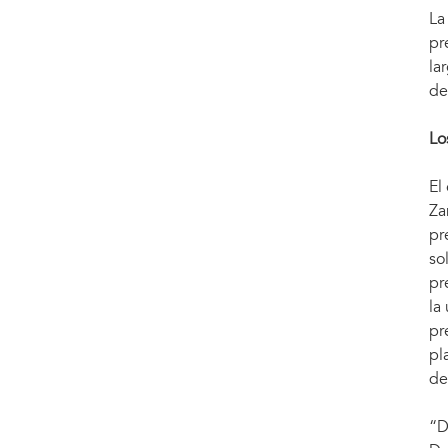
La
pr
la
de
Lo
El
Za
pr
so
pr
la
pr
pl
de
“D