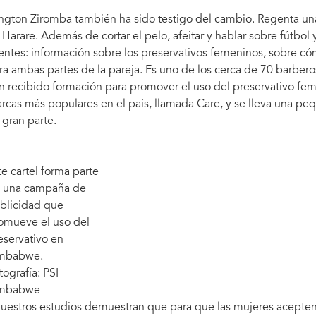
ngton Ziromba también ha sido testigo del cambio. Regenta una 
 Harare. Además de cortar el pelo, afeitar y hablar sobre fútbol 
ientes: información sobre los preservativos femeninos, sobre cóm
ra ambas partes de la pareja. Es uno de los cerca de 70 barbe
n recibido formación para promover el uso del preservativo fem
rcas más populares en el país, llamada Care, y se lleva una p
 gran parte.
te cartel forma parte
 una campaña de
blicidad que
omueve el uso del
eservativo en
mbabwe.
tografía: PSI
mbabwe
uestros estudios demuestran que para que las mujeres acepten 