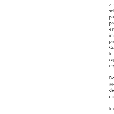
Zi
so
pú
pr
es
im
pr
Co
In
ca
re
De
se
de
mi
Im