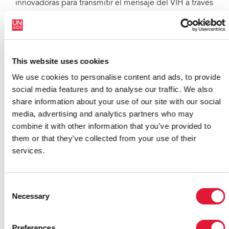
innovadoras para transmitir el mensaje del VIH a través
de los deportes. Porque el mundo de la música y la
cultura también tienen un gran atractivo popular, el
encuentro también consideró los vínculos con las
iniciativas relacionadas con el deporte para amplificar
This website uses cookies
el alcance de los mensajes.
We use cookies to personalise content and ads, to provide
Otros participantes incluyeron al Sr. Adolf Ogi, ex
social media features and to analyse our traffic. We also
Presidente de Suiza y ex Consejero Especial de la
share information about your use of our site with our social
Secretaría General de las Naciones Unidas sobre
media, advertising and analytics partners who may
deportes para el desarrollo y la paz; Sr. Wilfried
combine it with other information that you’ve provided to
Lemke, Asesor Especial para la Secretaría General de
them or that they’ve collected from your use of their
las Naciones Unidas sobre deportes para el desarrollo
services.
y la paz ; Sr. Krisrten Nematandani, Presidente de la
Asociación Sudafricana de Fútbol; Sr. Lebohang
Morake (Lebo M), Embajador de buena voluntad de
Consent
ONUSIDA y productor de la ceremonia de apertura de
Necessary
Selection
la Copa Mundial FiFA 2010; Señorita Katia Mascagni,
Comité Olímpico Internacional; Sr. Chris Hurst,
Preferences