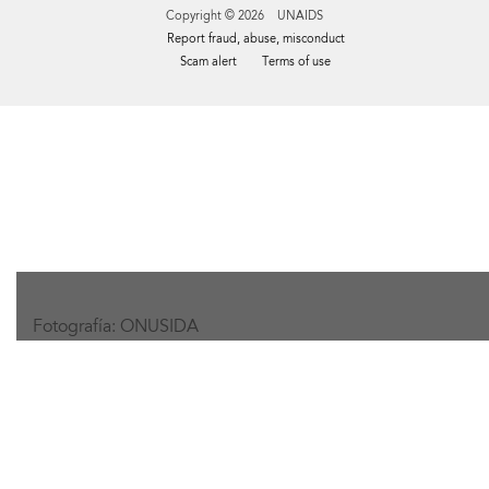
Copyright © 2026 UNAIDS
Report fraud, abuse, misconduct
Scam alert
Terms of use
Tweet
Facebook
Share this selection
Fotografía: ONUSIDA