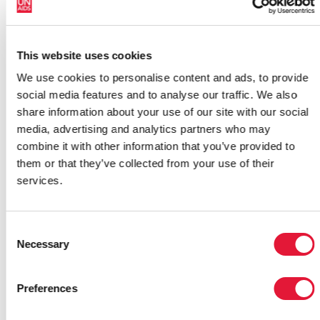
que decide romper la barrera del miedo y exigir sus
derechos básicos a la asistencia sanitaria, se hiciera
antes de la revolución egipcia. Después de todo, la
This website uses cookies
revolución solo fue posible porque los egipcios
We use cookies to personalise content and ads, to provide
superaron su miedo a hablar. Espero que esta película,
social media features and to analyse our traffic. We also
como la revolución, faculte a las personas que viven
share information about your use of our site with our social
con el VIH a hacer lo mismo y que, de resultas de ello,
media, advertising and analytics partners who may
la percepción de la sociedad cambie
combine it with other information that you’ve provided to
irreversiblemente», afirma el señor Hefzy.
them or that they’ve collected from your use of their
Las personas que viven con el VIH han estado
services.
involucradas en muchos de los pasos para crear esta
película, algunos incluso actuaron ante las cámaras, y
Consent
sus experiencias han inspirado e informado los puntos
Necessary
Selection
de vista de los actores.
La película ha contado con el respaldo de algunas
Preferences
estrellas. La famosa actriz tunecina Hind Sabry, que
vive en Egipto, interpreta el papel principal de la