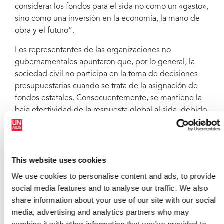
considerar los fondos para el sida no como un «gasto»,
sino como una inversión en la economía, la mano de
obra y el futuro”.
Los representantes de las organizaciones no
gubernamentales apuntaron que, por lo general, la
sociedad civil no participa en la toma de decisiones
presupuestarias cuando se trata de la asignación de
fondos estatales. Consecuentemente, se mantiene la
baja efectividad de la respuesta global al sida, debido
a la capacidad limitada del Estado para hacer frente a
las necesidades de aquellos con mayor riesgo de
infección.
This website uses cookies
Según los participantes, hacen falta más programas de
We use cookies to personalise content and ads, to provide
prevención del VIH que faciliten información a los
social media features and to analyse our traffic. We also
jóvenes, que les hagan más conscientes y que
share information about your use of our site with our social
promuevan el uso del preservativo para prevenir la
media, advertising and analytics partners who may
transmisión sexual del VIH. Se hizo referencia a la