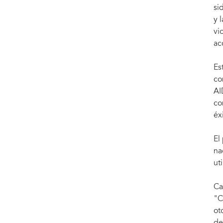
si
y 
vi
ac
Es
co
AI
co
éx
El
na
ut
Ca
"C
ot