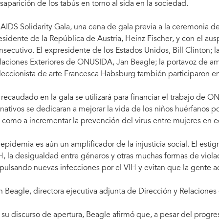
saparición de los tabús en torno al sida en la sociedad.
 AIDS Solidarity Gala, una cena de gala previa a la ceremonia de 
esidente de la República de Austria, Heinz Fischer, y con el 
nsecutivo. El expresidente de los Estados Unidos, Bill Clinton; l
laciones Exteriores de ONUSIDA, Jan Beagle; la portavoz de amfA
leccionista de arte Francesca Habsburg también participaron en
 recaudado en la gala se utilizará para financiar el trabajo de 
nativos se dedicaran a mejorar la vida de los niños huérfanos por 
í como a incrementar la prevención del virus entre mujeres en 
 epidemia es aún un amplificador de la injusticia social. El estig
H, la desigualdad entre géneros y otras muchas formas de viol
pulsando nuevas infecciones por el VIH y evitan que la gente ac
n Beagle, directora ejecutiva adjunta de Dirección y Relacione
 su discurso de apertura, Beagle afirmó que, a pesar del progr