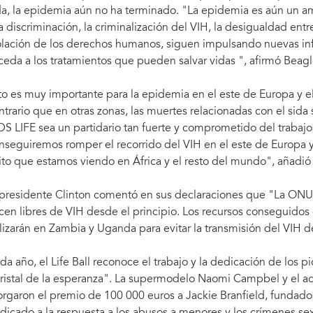
da, la epidemia aún no ha terminado. "La epidemia es aún un ampl
la discriminación, la criminalización del VIH, la desigualdad en
olación de los derechos humanos, siguen impulsando nuevas inf
ceda a los tratamientos que pueden salvar vidas ", afirmó Beagl
to es muy importante para la epidemia en el este de Europa y el
ntrario que en otras zonas, las muertes relacionadas con el si
DS LIFE sea un partidario tan fuerte y comprometido del traba
nseguiremos romper el recorrido del VIH en el este de Europa y
ito que estamos viendo en África y el resto del mundo", añadió
 presidente Clinton comentó en sus declaraciones que "La ONU t
cen libres de VIH desde el principio. Los recursos conseguidos 
ilizarán en Zambia y Uganda para evitar la transmisión del VIH d
da año, el Life Ball reconoce el trabajo y la dedicación de los p
ristal de la esperanza". La supermodelo Naomi Campbel y el a
orgaron el premio de 100 000 euros a Jackie Branfield, fundad