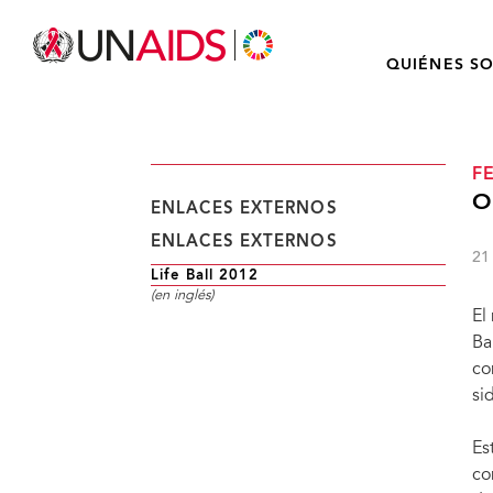
QUIÉNES S
F
O
ENLACES EXTERNOS
ENLACES EXTERNOS
21
Life Ball 2012
(en inglés)
El
Ba
co
si
Es
co