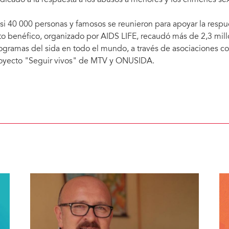
dicado a la respuesta a los abusos a menores y los crímenes sex
si 40 000 personas y famosos se reunieron para apoyar la respuest
to benéfico, organizado por AIDS LIFE, recaudó más de 2,3 mill
ogramas del sida en todo el mundo, a través de asociaciones con
oyecto "Seguir vivos" de MTV y ONUSIDA.