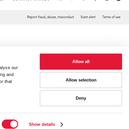
Report fraud, abuse, misconduct
Scam alert
Terms of use
Tweet
Facebook
Allow all
alyse our
ing and
Allow selection
r that
Deny
s de ONUSIDA, Jan Bealge, durante su discurso inicial en la AIDS
Show details