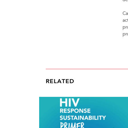
de
Ca
ac
pr
pr
RELATED