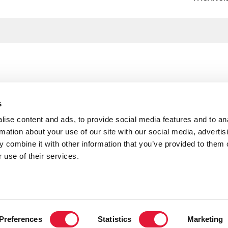
s
ise content and ads, to provide social media features and to an
rmation about your use of our site with our social media, advertis
 combine it with other information that you’ve provided to them o
 use of their services.
 directora ejecutiva adjunta de Dirección y Relaciones Exteriore
Preferences
Statistics
Marketing
tografía: Gettyimages