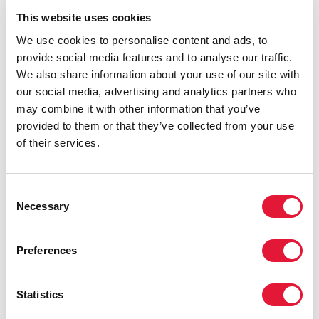
generación sin sida".
This website uses cookies
We use cookies to personalise content and ads, to
BARACK OBAMA, PRESIDENTE DE LOS
provide social media features and to analyse our traffic.
ESTADOS UNIDOS
We also share information about your use of our site with
our social media, advertising and analytics partners who
may combine it with other information that you’ve
"El mayor compromiso de nuestros
provided to them or that they’ve collected from your use
socios con el Fondo Mundial debe
of their services.
darnos una mayor confianza... Me
anima enormemente el aumento de las
inversiones de Reino Unido, Dinamarca,
Consent
Noruega, Suecia y Canadá, así como de
Necessary
Selection
Alemania y Francia. Todos ellos están
ampliando su grado de compromiso. Si
todo el mundo aumenta sus esfuerzos,
Preferences
nosotros nos esforzaremos todavía más
para lograr este reto".
Statistics
SECRETARIO DE ESTADO DE LOS ESTADOS