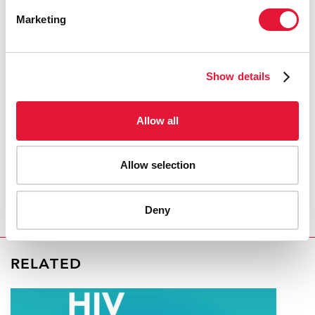
UNIDOS, JOHN KERRY
Marketing
"Solidaridad, tolerancia y resultados
Show details
son los hitos del liderazgo global sobre
el sida. El firme compromiso del
presidente Obama aumenta las
Allow all
posibilidades de que logremos ser
testigos de una generación sin sida".
Allow selection
MICHEL SIDIBÉ, DIRECTOR EJECUTIVO DE
ONUSIDA
Deny
RELATED