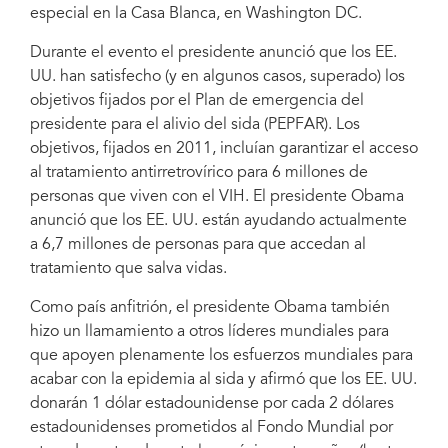
especial en la Casa Blanca, en Washington DC.
"Solidaridad, tolerancia y resultados son los hitos del liderazgo
global sobre el sida. El firme compromiso del presidente Obama
aumenta las posibilidades de que logremos ser testigos de una
Durante el evento el presidente anunció que los EE.
generación sin sida". Fotografía: Gettyimages
UU. han satisfecho (y en algunos casos, superado) los
objetivos fijados por el Plan de emergencia del
presidente para el alivio del sida (PEPFAR). Los
objetivos, fijados en 2011, incluían garantizar el acceso
al tratamiento antirretrovírico para 6 millones de
personas que viven con el VIH. El presidente Obama
anunció que los EE. UU. están ayudando actualmente
a 6,7 millones de personas para que accedan al
tratamiento que salva vidas.
Como país anfitrión, el presidente Obama también
hizo un llamamiento a otros líderes mundiales para
que apoyen plenamente los esfuerzos mundiales para
acabar con la epidemia al sida y afirmó que los EE. UU.
donarán 1 dólar estadounidense por cada 2 dólares
estadounidenses prometidos al Fondo Mundial por