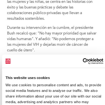
las mujeres y las niñas, se centra en las historias con
éxito y las buenas prácticas y debate las
colaboraciones público-privadas que llevan a
resultados sostenibles.
Durante su intervención en la cumbre, el presidente
Bush recalcó que: "No hay mayor prioridad que salvar
vidas humanas". Y añadió: "No podemos proteger a
las mujeres del VIH y dejarlas morir de cáncer de
cuello de útero".
La iniciativa Cinta Rosa Cinta Roja es una colaboración
innovadora que aprovecha las inversiones públicas y
privadas en salud mundial para el cáncer de mama y
de cuello uterino - dos de las principales causas de
This website uses cookies
muerte por cáncer en las mujeres - en el África
We use cookies to personalise content and ads, to provide
Subsaharina y América Latina. La iniciativa Cinta Rosa
social media features and to analyse our traffic. We also
Cinta Roja trabaja para ampliar la disponibilidad de las
share information about your use of our site with our social
pruebas de detección del cáncer de cuello de útero,
media, advertising and analytics partners who may
el tratamiento y la formación sobre el cuidado de los