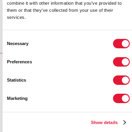
combine it with other information that you’ve provided to
pechos, especialmente para las mujeres que viven con
them or that they’ve collected from your use of their
el VIH. Los socios fundadores son el Instituto George
services.
W. Bush, el Plan de Emergencia del Presidente de los
Estados Unidos para el Alivio del Sida (PEPFAR), la
asociación Susan G. Komen for the Cure y ONUSIDA.
Consent
Necessary
Selection
Preferences
RELATED
Statistics
Marketing
Show details