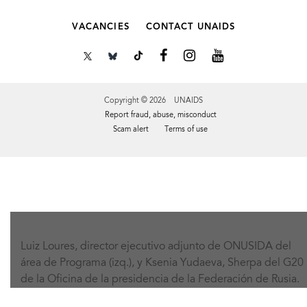
VACANCIES
CONTACT UNAIDS
Copyright © 2026 UNAIDS
Report fraud, abuse, misconduct
Scam alert
Terms of use
Tweet
Facebook
Share this selection
Luiz Loures, director ejecutivo adjunto de ONUSIDA del
área de Programa (izq.), y Ksenia Yudaeva, Sherpa del G20
de la Oficina de la presidencia de la Federación de Rusia.