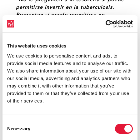
"No le pregunten a la tesorería si puede
permitirse invertir en la tuberculosis.
Pregunten si puede permitirse no
hacerlo".
AARON MOTSOALEDI, MINISTRO DE SANIDAD,
SUDÁFRICA
This website uses cookies
We use cookies to personalise content and ads, to
provide social media features and to analyse our traffic.
"Es inteligente invertir en la
We also share information about your use of our site with
participación de las comunidades en la
our social media, advertising and analytics partners who
lucha contra la tuberculosis. Esto
may combine it with other information that you’ve
conduce a resultados más sostenibles.
provided to them or that they’ve collected from your use
También necesitamos una sensación de
of their services.
urgencia para erradicar la tuberculosis".
BLESSI KUMAR, COALICIÓN GLOBAL DE
Consent
ACTIVISTAS DE TB
Necessary
Selection