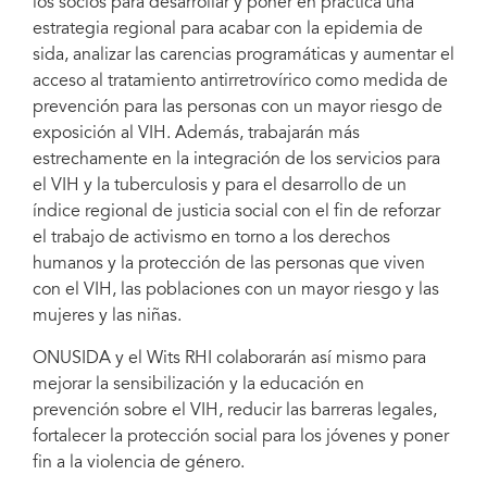
los socios para desarrollar y poner en práctica una
ONUSIDA y el Instituto de salud reproductiva y el VIH de la Universidad de
Witwatersrand (Wits RHI) han firmado un memorando de acuerdo a fin de
estrategia regional para acabar con la epidemia de
combinar los esfuerzos para acabar con la epidemia de sida en África
sida, analizar las carencias programáticas y aumentar el
Oriental y Meridional. Michel Sidibé, director ejecutivo de ONUSIDA, y
Helen Rees, directora ejecutiva del Wits RHIS firmaron el memorando de
acceso al tratamiento antirretrovírico como medida de
acuerdo el 3 de septiembre en una ceremonia celebrada en Johannesburgo
prevención para las personas con un mayor riesgo de
(Sudáfrica).
exposición al VIH. Además, trabajarán más
estrechamente en la integración de los servicios para
el VIH y la tuberculosis y para el desarrollo de un
índice regional de justicia social con el fin de reforzar
el trabajo de activismo en torno a los derechos
humanos y la protección de las personas que viven
con el VIH, las poblaciones con un mayor riesgo y las
mujeres y las niñas.
ONUSIDA y el Wits RHI colaborarán así mismo para
mejorar la sensibilización y la educación en
prevención sobre el VIH, reducir las barreras legales,
fortalecer la protección social para los jóvenes y poner
fin a la violencia de género.