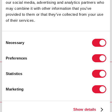
our social media, advertising and analytics partners who
sida en Sudáfrica ni en la región.
may combine it with other information that you’ve
Estamos en un punto en el que
provided to them or that they’ve collected from your use
debemos establecer asociaciones
of their services.
estratégicas para asegurarnos de que
no se inviertan los resultados y ampliar
estos logros más allá de 2015".
Consent
Necessary
HELEN REES, DIRECTORA EJECUTIVA DEL WITS
Selection
RHI
Preferences
REGION/COUNTRY
Statistics
South Africa
Marketing
Show details
RELATED