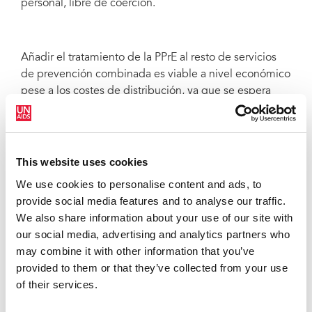
personal, libre de coerción.
Añadir el tratamiento de la PPrE al resto de servicios
de prevención combinada es viable a nivel económico
pese a los costes de distribución, ya que se espera
que estos se vean cubiertos gracias a los ahorros
procedentes de evitar nuevas infecciones por el VIH y
a los beneficios derivados del mayor contacto entre
los programas de salud sexual y los grupos de
This website uses cookies
población clave con mayor probabilidad de contraer la
We use cookies to personalise content and ads, to
infección por el VIH.
provide social media features and to analyse our traffic.
We also share information about your use of our site with
Con frecuencia me preguntan: "¿Cómo puede
our social media, advertising and analytics partners who
permitirse poner en práctica nuevas intervenciones?",
may combine it with other information that you’ve
y yo siempre respondo: "¿Cómo podemos permitirnos
provided to them or that they’ve collected from your use
no hacerlo?" "Una vez que respondan a esta cuestión,
of their services.
sabrán lo que hay que hacer", comenta Aaron
Motsoaledi, ministro de salud de Sudáfrica.