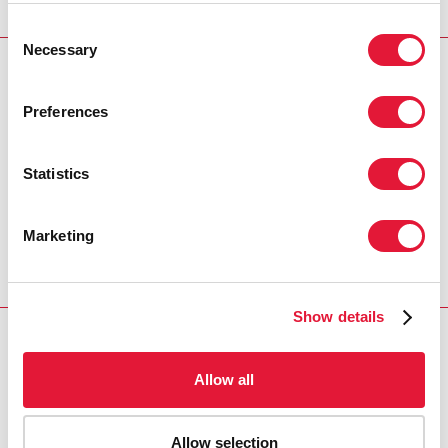
Consent
Necessary
Selection
DÍA MUNDIAL DEL SIDA 2016
Preferences
LEVANTEMOS LAS MANOS POR LA #PREVENCIÓNVIH
Statistics
REGION/COUNTRY
South Africa
Marketing
Show details
RELATED
Allow all
Allow selection