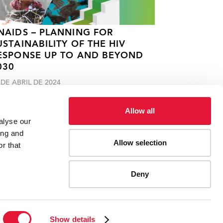
NAIDS – PLANNING FOR
USTAINABILITY OF THE HIV
ESPONSE UP TO AND BEYOND
030
 DE ABRIL DE 2024
Allow all
alyse our
ing and
Allow selection
r that
Deny
ES
CONTACT UNAIDS
Show details