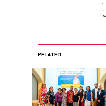
“E
ca
pe
RELATED