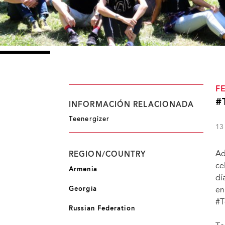
F
#
INFORMACIÓN RELACIONADA
Teenergizer
13
Ad
REGION/COUNTRY
ce
Armenia
dí
Georgia
en
#T
Russian Federation