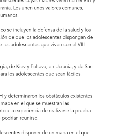
olescentes cuyas madres viven con el VIH y
o (Federación Rusa).
El 
crania. Les unen unos valores comunes,
s humanos.
co se incluyen la defensa de la salud y los
ción de que los adolescentes dispongan de
e los adolescentes que viven con el VIH
gia, de Kiev y Poltava, en Ucrania, y de San
ra los adolescentes que sean fáciles,
IH y determinaron los obstáculos existentes
n mapa en el que se muestran las
to a la experiencia de realizarse la prueba
s podrían reunirse.
dolescentes disponer de un mapa en el que