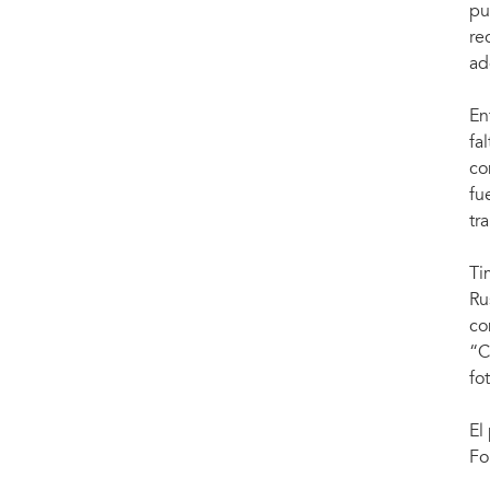
pu
re
ad
En
fa
co
fu
tr
Ti
Ru
co
“C
fo
El
Fo