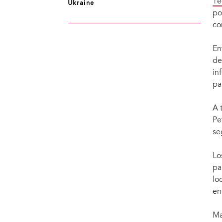
Te
Ukraine
Los participantes de la primera reunión de planificación estratégica de Teenergizer e
po
co
En
de
in
pa
A 
Pe
se
Lo
pa
lo
en
Ma