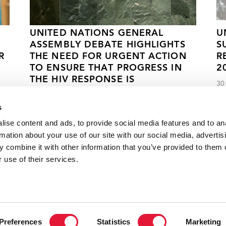
UNITED NATIONS GENERAL
U
ASSEMBLY DEBATE HIGHLIGHTS
S
R
THE NEED FOR URGENT ACTION
R
TO ENSURE THAT PROGRESS IN
2
THE HIV RESPONSE IS
30
ACCELERATED AND SUSTAINED
s
26 DE JUNIO DE 2024
ise content and ads, to provide social media features and to an
rmation about your use of our site with our social media, advertis
 combine it with other information that you’ve provided to them o
 use of their services.
VACANCI
Preferences
Statistics
Marketing