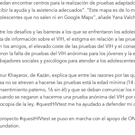
edan encontrar centros para la realización de pruebas adaptado
cibir la ayuda y la asistencia adecuados”. “Este mapa es de lo m
olescentes que no salen ni en Google Maps”, añade Yana Valch
tre los desafíos y las barreras a los que se enfrentaron los adol
lta de información sobre el VIH, el estigma en relación a las pru
n los amigos, el elevado coste de las pruebas del VIH y el conse
eron la falta de pruebas del VIH anónimas para los jóvenes y la
abajadores sociales y psicólogos para atender a los adolescente
mur Khayarov, de Kazán, explica que entre las razones por las
sa no se atreven a hacerse las pruebas está la edad mínima (14
nsentimiento paterno, 16 sin él) y que se deban comunicar los 
uando se negaron a hacerme una prueba anónima del VIH por m
tocopia de la ley. #questHIVtest me ha ayudado a defender mi der
 proyecto #questHIVtest se puso en marcha con el apoyo de ON
undation.