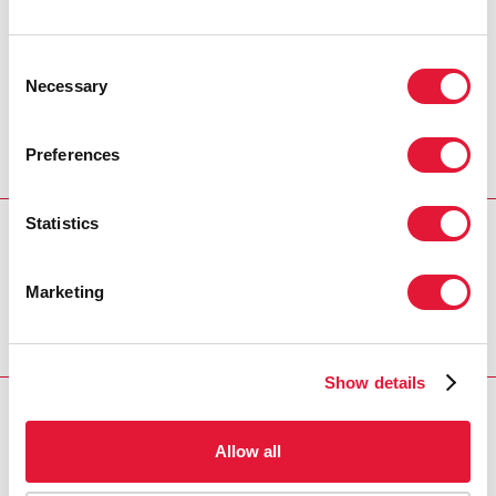
ONUSIDA en sus esfuerzos por
aumentar nuestra capacidad de lucha
Consent
contra esta epidemia”.
Necessary
Selection
JULIE BISHOP
MINISTRA DE ASUNTOS EXTERIORES
DE AUSTRALIA
Preferences
Statistics
REGION/COUNTRY
Australia
Marketing
Show details
RELATED
Allow all