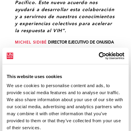
Pacífico. Este nuevo acuerdo nos
ayudará a desarrollar esta colaboración
y a servirnos de nuestros conocimientos
y experiencias colectivos para acelerar
la respuesta al VIH”.
MICHEL SIDIBÉ
DIRECTOR EJECUTIVO DE ONUSIDA
“Siempre he pensado que Australia es
más eficaz si se enfrente los retos a
This website uses cookies
nivel mundial, y si desempeña su papel,
We use cookies to personalise content and ads, to
en colaboración. Hoy me complace
provide social media features and to analyse our traffic.
anunciar que el Gobierno australiano
We also share information about your use of our site with
iniciará una nueva colaboración con
our social media, advertising and analytics partners who
ONUSIDA, específicamente en el tema
may combine it with other information that you’ve
de la lucha contra el VIH: se invertirán
provided to them or that they’ve collected from your use
22,5 millones de dólares australianos en
of their services.
los próximos años para apoyar a