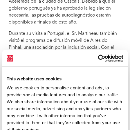
Acelerada de la ciudad de Cascais. Debido a que el
gobierno portugués ya ha aprobado la legislación
necesaria, las pruebas de autodiagnóstico estarán
disponibles a finales de este año.
Durante su visita a Portugal, el Sr. Martineau también
visitó el programa de difusión móvil de Aires do
Pinhal, una asociación por la inclusión social. Con el
respaldo del Ministerio de Sanidad, desde 1986 el
programa ha facilitado paliación de daños y servicios
de apoyo social a las personas que consumen drogas
inyectables, lo que da acceso a servicios a unas 1200
This website uses cookies
personas al día. Los servicios se ofrecen sin discriminar
We use cookies to personalise content and ads, to
a nadie por su nacionalidad, incluidos los migrantes
provide social media features and to analyse our traffic.
indocumentados. Entre los servicios se incluyen
We also share information about your use of our site with
métodos de detección y tratamiento del VIH, de
our social media, advertising and analytics partners who
hepatitis C, tuberculosis y sífilis, y también el
may combine it with other information that you’ve
suministro de metadona, recambios de jeringuillas y
provided to them or that they’ve collected from your use
preservativos.
of their services.