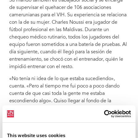
Su marido también es trabajador social y se encarga
de supervisar el quehacer de 106 asociaciones
camerunianas para el VIH. Su experiencia se relaciona
con la de su mujer. Charles Noussi era jugador de
fútbol profesional en las Maldivas. Durante un
chequeo médico rutinario, todos los jugadores del
equipo fueron sometidos a una batería de pruebas. Al
día siguiente, cuando él llegó para la sesión de
entrenamiento, se chocó con el entrenador, quién le
impidió entrenar con el resto.
«No tenía ni idea de lo que estaba sucediendo»,
cuenta. «Pero al tiempo me fui poco a poco dando
cuenta de que casi toda la gente me estaba
escondiendo algo». Quiso llegar al fondo de la
cuestión y pidió ver al equipo médico responsable de
las pruebas. Y ahí fue cuando finalmente alguien le
comunicó su estado VIH positivo.
This website uses cookies
«De repente me dí cuenta de que yo era el último en