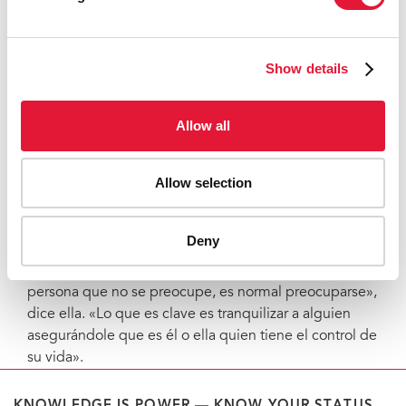
dejaron de lado.
«Gracias a Dios mi madre me ayudó muchísimo, no
Show details
solo nutricionalmente, sino también social y
psicológicamente», cuenta.
Allow all
Dos décadas más tarde, considera que el estigma
relacionado con el VIH se ha reducido en Camerún. El
tratamiento para el VIH es gratuito, a diferencia de
Allow selection
hace muchos años, cuando él tuvo que pagarse todo.
Afirma que para él, sin duda, conocer tu estado
serológico es fundamental.
Deny
Su mujer está de acuerdo. «No hay que decirle a una
persona que no se preocupe, es normal preocuparse»,
dice ella. «Lo que es clave es tranquilizar a alguien
asegurándole que es él o ella quien tiene el control de
su vida».