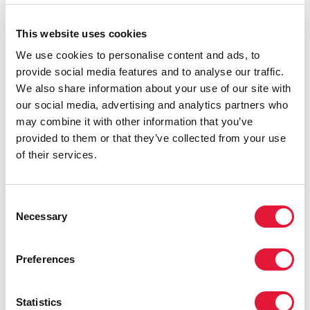
para conocer su opinión. Pero realmente pienso que la
atención médica que recibían nuestros pacientes era
This website uses cookies
la más avanzada. Teníamos una fuerte relación con los
We use cookies to personalise content and ads, to
equipos de asesoramiento psicosocial y con los de
provide social media features and to analyse our traffic.
paliativos, quienes lo daban todo para que los
We also share information about your use of our site with
pacientes tuvieran la mejor muerte posible. Nosotros,
our social media, advertising and analytics partners who
por supuesto, íbamos probando nuevos
may combine it with other information that you’ve
medicamentos antirretrovíricos. Muchos de nuestros
provided to them or that they’ve collected from your use
pacientes estaban realizando los primeros ensayos con
of their services.
zidovudine, y algunos experimentaron una mejoría.
Consent
¿Cómo se enfrentaban a ello los pacientes, sus amigos
Necessary
Selection
y familiares y el personal de la clínica?
Preferences
Cada paciente era una persona (casi siempre hombre,
alguna vez mujer) con sus relaciones con amigos,
parejas y familiares. Para algunos, sin embargo, el
Statistics
ingreso en la clínica Broderip Ward suponía la primera