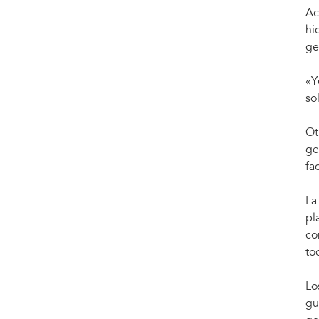
Ac
hi
ge
«Y
so
Ot
ge
fa
La
pl
co
to
Lo
gu