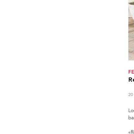
F
R
20
Lo
ba
«R