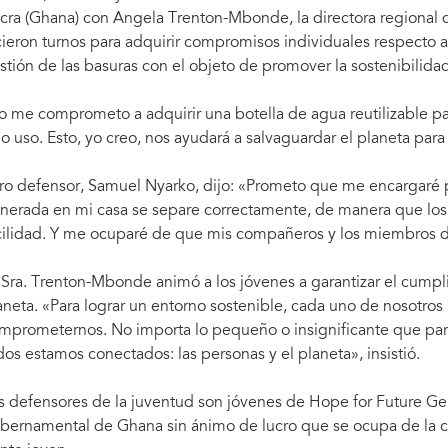
cra (Ghana) con Angela Trenton-Mbonde, la directora regional d
cieron turnos para adquirir compromisos individuales respecto a
stión de las basuras con el objeto de promover la sostenibilid
o me comprometo a adquirir una botella de agua reutilizable para
lo uso. Esto, yo creo, nos ayudará a salvaguardar el planeta para
ro defensor, Samuel Nyarko, dijo: «Prometo que me encargaré 
nerada en mi casa se separe correctamente, de manera que los 
cilidad. Y me ocuparé de que mis compañeros y los miembros
 Sra. Trenton-Mbonde animó a los jóvenes a garantizar el cump
aneta. «Para lograr un entorno sostenible, cada uno de nosotro
mprometernos. No importa lo pequeño o insignificante que parez
dos estamos conectados: las personas y el planeta», insistió.
s defensores de la juventud son jóvenes de Hope for Future Ge
bernamental de Ghana sin ánimo de lucro que se ocupa de la cap