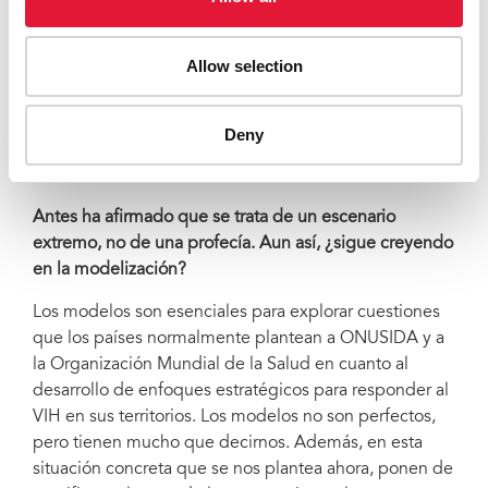
nuevas infecciones por el VIH en los últimos 5 a 10
años), se observan incrementos de hasta un 162 % en
Allow selection
el número de nuevas infecciones del VIH entre niños
en determinados países de todo el mundo. Es
fundamental mantener la prevención de la transmisión
Deny
maternoinfantil dentro de los servicios relacionados
con el VIH.
Antes ha afirmado que se trata de un escenario
extremo, no de una profecía. Aun así, ¿sigue creyendo
en la modelización?
Los modelos son esenciales para explorar cuestiones
que los países normalmente plantean a ONUSIDA y a
la Organización Mundial de la Salud en cuanto al
desarrollo de enfoques estratégicos para responder al
VIH en sus territorios. Los modelos no son perfectos,
pero tienen mucho que decirnos. Además, en esta
situación concreta que se nos plantea ahora, ponen de