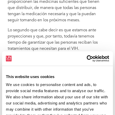
proporcionen las medicinas suficientes que tienen
que distribuir, de manera que todas las personas
tengan la medicación necesaria y que la puedan
seguir tomando en los próximos meses.
Lo segundo que cabe decir es que estamos ante
proyecciones y que, por tanto, todavía tenemos
tiempo de garantizar que las personas reciban los
tratamientos que necesitan para el VIH.
Evitemos lo que este modelo predice que podría
pasar, y consigamos la medicación para las personas
que viven con el VIH.
This website uses cookies
¿Qué puede decirnos sobre la prevención del VIH?
We use cookies to personalise content and ads, to
¿Influye realmente la disponibilidad de los
provide social media features and to analyse our traffic.
preservativos?
We also share information about your use of our site with
our social media, advertising and analytics partners who
Nuestros modelos demostraron que, con respecto a
may combine it with other information that you’ve
los servicios de prevención, la disponibilidad de los