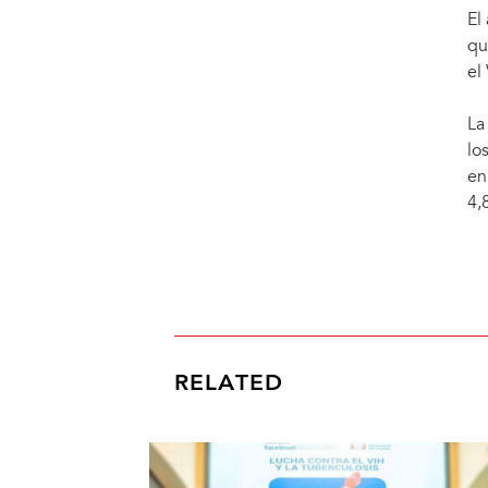
El
qu
el
La
lo
en
4,
RELATED