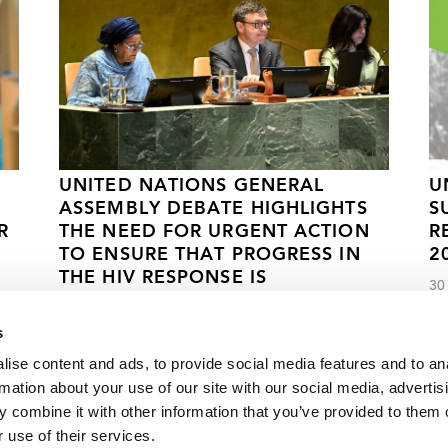
UNITED NATIONS GENERAL
U
ASSEMBLY DEBATE HIGHLIGHTS
S
R
THE NEED FOR URGENT ACTION
R
TO ENSURE THAT PROGRESS IN
2
THE HIV RESPONSE IS
30
ACCELERATED AND SUSTAINED
s
26 DE JUNIO DE 2024
ise content and ads, to provide social media features and to an
rmation about your use of our site with our social media, advertis
 combine it with other information that you’ve provided to them o
ento contra el VIH para 2020
 use of their services.