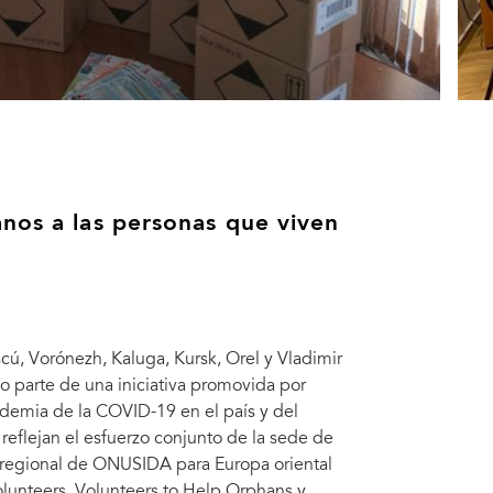
nos a las personas que viven
cú, Vorónezh, Kaluga, Kursk, Orel y Vladimir
 parte de una iniciativa promovida por
andemia de la COVID-19 en el país y del
reflejan el esfuerzo conjunto de la sede de
o regional de ONUSIDA para Europa oriental
Var
olunteers, Volunteers to Help Orphans y