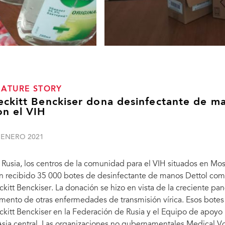
EATURE STORY
eckitt Benckiser dona desinfectante de ma
on el VIH
 ENERO 2021
 Rusia, los centros de la comunidad para el VIH situados en Mos
n recibido 35 000 botes de desinfectante de manos Dettol como
ckitt Benckiser. La donación se hizo en vista de la creciente p
mento de otras enfermedades de transmisión vírica. Esos botes 
ckitt Benckiser en la Federación de Rusia y el Equipo de apoy
a, Kursk, Orel y Vladimir han
Asia central. Las organizaciones no gubernamentales Medical V