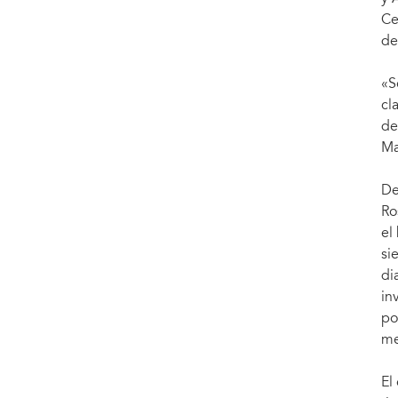
recibido 35 000 botes de desinfectante de manos Dettol como parte de una iniciativa
Fotografía: Center-Plus
Ce
de
«S
cl
de
Ma
De
Ro
el
si
di
in
po
me
El