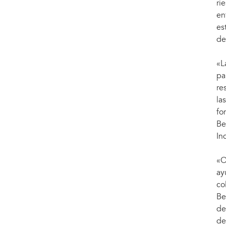
ri
en
es
de
«L
pa
re
la
fo
Be
In
«O
ay
co
Be
de
de