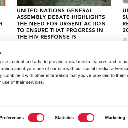
UNITED NATIONS GENERAL
U
ASSEMBLY DEBATE HIGHLIGHTS
S
R
THE NEED FOR URGENT ACTION
R
TO ENSURE THAT PROGRESS IN
2
THE HIV RESPONSE IS
30
ACCELERATED AND SUSTAINED
s
26 DE JUNIO DE 2024
ise content and ads, to provide social media features and to an
rmation about your use of our site with our social media, advertis
 combine it with other information that you’ve provided to them o
de manos a las personas que viven con el VIH
 use of their services.
VACANCI
Preferences
Statistics
Marketing