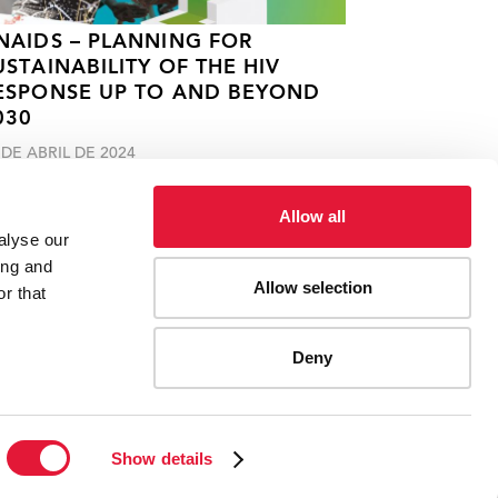
NAIDS – PLANNING FOR
USTAINABILITY OF THE HIV
ESPONSE UP TO AND BEYOND
030
 DE ABRIL DE 2024
Allow all
alyse our
ing and
Allow selection
r that
Deny
ES
CONTACT UNAIDS
Show details
Report fraud, abuse, misconduct
Scam alert
Terms of use