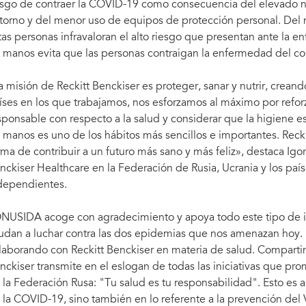
esgo de contraer la COVID-19 como consecuencia del elevado 
torno y del menor uso de equipos de protección personal. Del
tas personas infravaloran el alto riesgo que presentan ante la
 manos evita que las personas contraigan la enfermedad del co
a misión de Reckitt Benckiser es proteger, sanar y nutrir, crea
íses en los que trabajamos, nos esforzamos al máximo por reforz
sponsable con respecto a la salud y considerar que la higiene es
s manos es uno de los hábitos más sencillos e importantes. Reck
rma de contribuir a un futuro más sano y más feliz», destaca Igo
nckiser Healthcare en la Federación de Rusia, Ucrania y los pa
dependientes.
NUSIDA acoge con agradecimiento y apoya todo este tipo de ini
udan a luchar contra las dos epidemias que nos amenazan hoy.
laborando con Reckitt Benckiser en materia de salud. Comparti
nckiser transmite en el eslogan de todas las iniciativas que p
 la Federación Rusa: "Tu salud es tu responsabilidad". Esto es a
 la COVID-19, sino también en lo referente a la prevención del