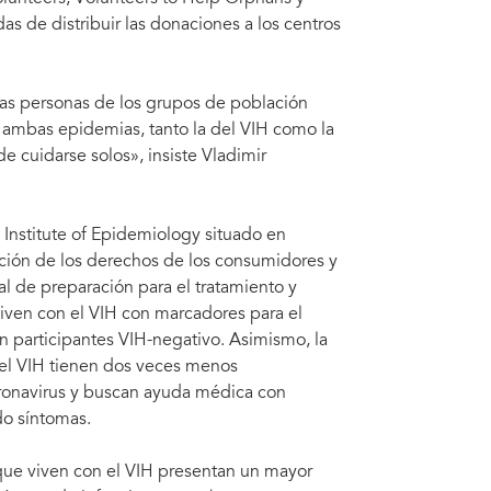
o de prevención del VIH, Orel AIDS Center, Federación de Rusia, 28 de
com
Cen
das de distribuir las donaciones a los centros
as personas de los grupos de población
ra ambas epidemias, tanto la del VIH como la
e cuidarse solos», insiste Vladimir
 Institute of Epidemiology situado en
ección de los derechos de los consumidores y
al de preparación para el tratamiento y
ven con el VIH con marcadores para el
n participantes VIH-negativo. Asimismo, la
 el VIH tienen dos veces menos
oronavirus y buscan ayuda médica con
do síntomas.
que viven con el VIH presentan un mayor