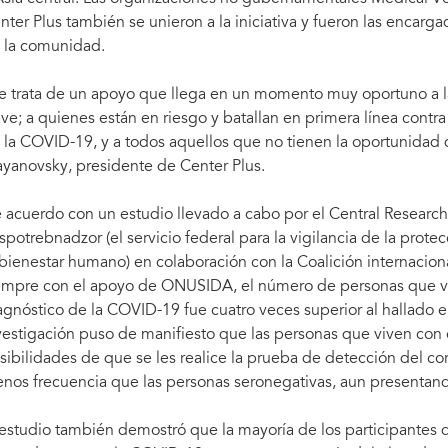
 promovida por Reckitt Benckiser.
Sidorina Yulia, responsable del departament
diciembre de 2020. Fotografía: Center-Plus
nter Plus también se unieron a la iniciativa y fueron las encarga
 la comunidad.
e trata de un apoyo que llega en un momento muy oportuno a l
ave; a quienes están en riesgo y batallan en primera línea cont
 la COVID-19, y a todos aquellos que no tienen la oportunidad d
yanovsky, presidente de Center Plus.
 acuerdo con un estudio llevado a cabo por el Central Research
spotrebnadzor (el servicio federal para la vigilancia de la prot
 bienestar humano) en colaboración con la Coalición internacion
empre con el apoyo de ONUSIDA, el número de personas que vi
agnóstico de la COVID-19 fue cuatro veces superior al hallado e
vestigación puso de manifiesto que las personas que viven con
sibilidades de que se les realice la prueba de detección del c
nos frecuencia que las personas seronegativas, aun presentan
 estudio también demostró que la mayoría de los participantes 