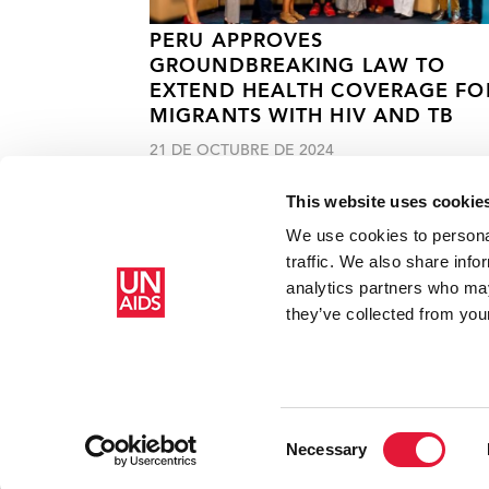
PERU APPROVES
GROUNDBREAKING LAW TO
EXTEND HEALTH COVERAGE FO
MIGRANTS WITH HIV AND TB
21 DE OCTUBRE DE 2024
This website uses cookie
We use cookies to personal
traffic. We also share info
analytics partners who may
Inicio
Recursos
Reckitt Benckiser dona desinfectante 
they’ve collected from your
Consent
Necessary
Selection
Copyright © 2026 UNAIDS