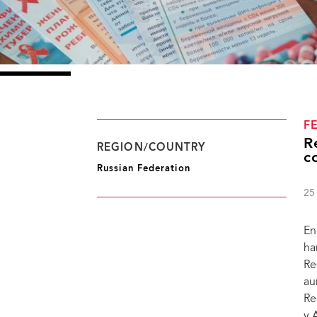
F
R
REGION/COUNTRY
c
Russian Federation
25
En
ha
Re
au
Re
En Rusia, los centros de la comunidad para el VIH situados en Moscú, Vorónezh, Kalug
y 