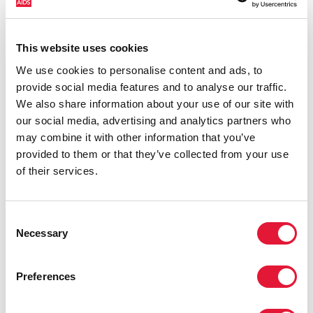
mediante impuestos. Necesitamos integrar los
servicios proporcionados por la comunidad.
Necesitamos combatir la evasión fiscal, pues nos
This website uses cookies
priva de recursos nacionales para la salud y la
educación.
We use cookies to personalise content and ads, to
Tengamos presente que la mayoría de los países en
provide social media features and to analyse our traffic.
desarrollo se enfrentan a una grave crisis económica:
We also share information about your use of our site with
en el año 2020 tuvieron una pérdida de ingresos
our social media, advertising and analytics partners who
superior al 20 % y sus presupuestos sanitarios están
may combine it with other information that you’ve
aún hoy amenazados. De entre todos ellos, preocupa
provided to them or that they’ve collected from your use
especialmente la situación de África.
of their services.
Ya es hora de aumentar el volumen de ingresos. Y
para ello, lo primero que hemos de hacer es
Consent
mostrarnos firmes para luchar contra la evasión de
Necessary
Selection
impuestos y la competencia fiscal, dos prácticas que
vacían rápidamente las arcas públicas.
También necesitamos una reestructuración de la
Preferences
deuda para superar el impacto de la COVID-19.
Asimismo, debemos tratar de establecer un