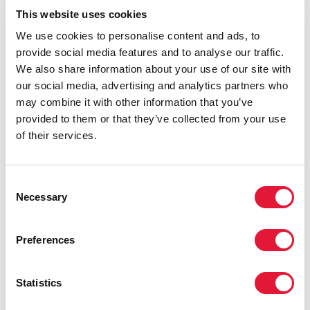
de que las clínicas revelaran información sobre el VIH
This website uses cookies
a las autoridades. Durante la investigación y el juicio,
no se garantizaron los derechos de intimidad de la
We use cookies to personalise content and ads, to
defensa en relación con su estado serológico, ya que
provide social media features and to analyse our traffic.
los investigadores, funcionarios, letrados y
We also share information about your use of our site with
magistrados pudieron solicitar información médica sin
our social media, advertising and analytics partners who
garantías de acuerdo con lo establecido en el Código
may combine it with other information that you’ve
de Salud”, señala Larisa Aleksandrova, abogada.
provided to them or that they’ve collected from your use
of their services.
Nargis es libre ahora, pero señala que ha tenido
suerte. “Me dejaron el libertad por una amnistía que
se aprobó en celebración del trigésimo aniversario de
Consent
la república.”
Necessary
Selection
Ha salido de prisión, pero aún hay decenas de
personas condenadas por el artículo 125. Ahora que
Preferences
todo el mundo sabe que vive con el VIH, Nargis está
dispuesta a luchar sin descanso por el derecho a vivir,
Statistics
trabajar y amar, con independencia de su estado
serológico.