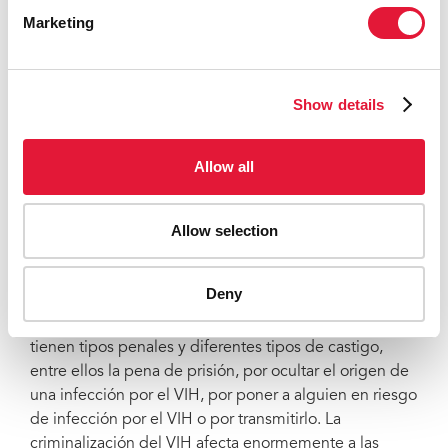
Marketing
Nargis sigue trabajando como asesora voluntaria sobre
prevención del VIH. Tiene muchos planes, pero la
causa por la que lucha fundamentalmente es la
revisión de los artículos que criminalizan la transmisión
Show details
del VIH en Tayikistán.
“Siempre digo que tendría que haber más
Allow all
información sobre el VIH y la gente que vive con él,
para que no nos tengan miedo como hasta ahora.
Allow selection
Ahora todo ha cambiado: hay tratamiento y
prevención.
“Un diagnóstico de VIH no debería ser
una condena: solo es un diagnóstico”
Deny
La mayoría de países de Europa oriental y Asia central
tienen tipos penales y diferentes tipos de castigo,
entre ellos la pena de prisión, por ocultar el origen de
una infección por el VIH, por poner a alguien en riesgo
de infección por el VIH o por transmitirlo. La
criminalización del VIH afecta enormemente a las