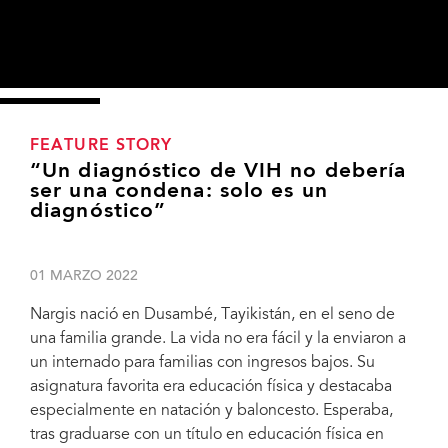
FEATURE STORY
“Un diagnóstico de VIH no debería
ser una condena: solo es un
diagnóstico”
01 MARZO 2022
Nargis nació en Dusambé, Tayikistán, en el seno de
una familia grande. La vida no era fácil y la enviaron a
un internado para familias con ingresos bajos. Su
asignatura favorita era educación física y destacaba
Nargis was born in Dushanbe, Tajikistan, into a large family. Life was not easy, and
especialmente en natación y baloncesto. Esperaba,
she was sent to a boarding school for low-income families. Her favourite subject at
school was physical education, excelling at basketball and swimming. She hoped
tras graduarse con un título en educación física en
that after graduating from school in 1991 with a diploma in physical education she