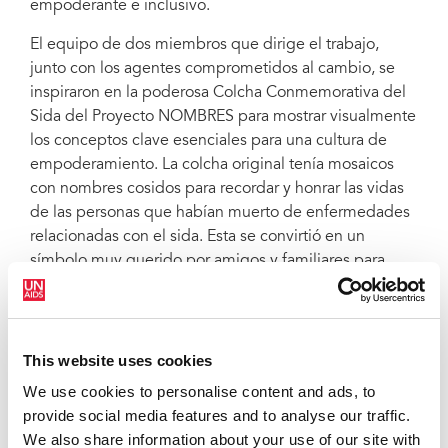
empoderante e inclusivo.
El equipo de dos miembros que dirige el trabajo,
junto con los agentes comprometidos al cambio, se
inspiraron en la poderosa Colcha Conmemorativa del
Sida del Proyecto NOMBRES para mostrar visualmente
los conceptos clave esenciales para una cultura de
empoderamiento. La colcha original tenía mosaicos
con nombres cosidos para recordar y honrar las vidas
de las personas que habían muerto de enfermedades
relacionadas con el sida. Esta se convirtió en un
símbolo muy querido por amigos y familiares para
recordar a sus seres queridos, ya que el estigma social
había negado a muchos un recuerdo digno.
El equipo de Transformación Cultural de ONUSIDA ha
This website uses cookies
creado su propia colcha virtual que refleja la larga
We use cookies to personalise content and ads, to
trayectoria necesaria para transformar y sustentar una
provide social media features and to analyse our traffic.
cultura de igualdad y justicia social.
We also share information about your use of our site with