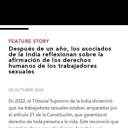
FEATURE STORY
Después de un año, los asociados
de la India reflexionan sobre la
afirmación de los derechos
humanos de los trabajadores
sexuales
05 OCTUBRE 2023
En 2022, el Tribunal Supremo de la India dictaminó
que los trabajadores sexuales estaban amparados por
el artículo 21 de la Constitución, que garantiza el
derecho de toda persona a la vida. Este reconoció que
Indian partners reflect on a year after sex workers’ human rights affirmed - To
commemorate this landmark judgment, the All-India Network of Sex Workers