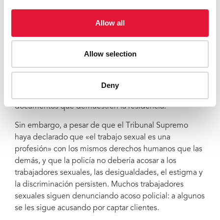
mis hijos en la calle y ni siquiera me devolvió la
fianza.»
Allow all
La Señora Natraj animó a la comunidad a reivindicar
sus derechos humanos y a conseguir el acceso a
Allow selection
servicios que normalmente estarían previstos por la
ley, como por ejemplo la emisión de tarjetas (de
identificación) Aadhar, las raciones alimentarias, las
Deny
ayudas apoyo para la reducción de la pobreza y los
documentos que demuestren la residencia.
Sin embargo, a pesar de que el Tribunal Supremo
haya declarado que «el trabajo sexual es una
profesión» con los mismos derechos humanos que las
demás, y que la policía no debería acosar a los
trabajadores sexuales, las desigualdades, el estigma y
la discriminación persisten. Muchos trabajadores
sexuales siguen denunciando acoso policial: a algunos
se les sigue acusando por captar clientes.