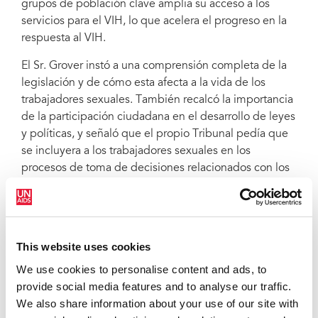
grupos de población clave amplia su acceso a los
servicios para el VIH, lo que acelera el progreso en la
respuesta al VIH.
El Sr. Grover instó a una comprensión completa de la
legislación y de cómo esta afecta a la vida de los
trabajadores sexuales. También recalcó la importancia
de la participación ciudadana en el desarrollo de leyes
y políticas, y señaló que el propio Tribunal pedía que
se incluyera a los trabajadores sexuales en los
procesos de toma de decisiones relacionados con los
asuntos que les afectasen.
Shyamala Natraj, Directora Ejecutiva del Programa de
Acción contra el Sida en el Sur de la India (SIAAP, por
This website uses cookies
sus siglas en inglés), informó a los asistentes sobre lo
que hizo posible la sentencia de 2022. Afirmó que la
We use cookies to personalise content and ads, to
sentencia era el resultado de una defensa coherente y
provide social media features and to analyse our traffic.
estratégica centrada en las experiencias vividas por los
We also share information about your use of our site with
trabajadores sexuales.