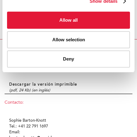
Show details
transexuales, y que creen un marco jurídico que
garantice el respeto de los derechos humanos y el
Allow all
acceso universal a la prevención, el tratamiento, la
atención y el apoyo relacionados con el VIH.
Allow selection
EL ONUSIDA EXPRESA SU PREOCUPACIÓN POR LA
DECISIÓ
Deny
Centro de Prensa:
Descargar la versión imprimible
(pdf, 24 Kb) (en inglés)
Contacto:
Sophie Barton-Knott
Tel.: +41 22 791 1697
Email: