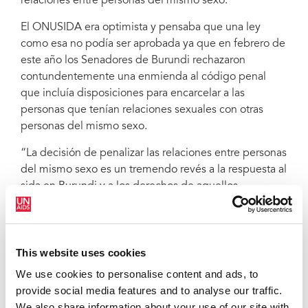
relaciones entre personas del mismo sexo.
El ONUSIDA era optimista y pensaba que una ley
como esa no podía ser aprobada ya que en febrero de
este año los Senadores de Burundi rechazaron
contundentemente una enmienda al código penal
que incluía disposiciones para encarcelar a las
personas que tenían relaciones sexuales con otras
personas del mismo sexo.
“La decisión de penalizar las relaciones entre personas
del mismo sexo es un tremendo revés a la respuesta al
sida en Burundi y a los derechos de aquellos
afectados por esta ley”, afirmó Michel Sidibé, Director
Ejecutivo del ONUSIDA. “Estas leyes discriminatorias
hacen que la gente se esconda, por lo que tienen
This website uses cookies
repercusiones negativas tanto en la provisión de
programas de prevención del VIH como en el acceso
We use cookies to personalise content and ads, to
al tratamiento de las personas seropositivas”.
provide social media features and to analyse our traffic.
We also share information about your use of our site with