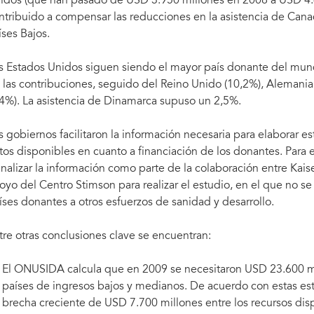
idos (que han pasado de USD 3.950 millones en 2008 a USD 4.4
ntribuido a compensar las reducciones en la asistencia de Canadá,
íses Bajos.
s Estados Unidos siguen siendo el mayor país donante del mund
 las contribuciones, seguido del Reino Unido (10,2%), Alemania (
,4%). La asistencia de Dinamarca supuso un 2,5%.
s gobiernos facilitaron la información necesaria para elaborar e
tos disponibles en cuanto a financiación de los donantes. Para e
analizar la información como parte de la colaboración entre Ka
oyo del Centro Stimson para realizar el estudio, en el que no se
íses donantes a otros esfuerzos de sanidad y desarrollo.
tre otras conclusiones clave se encuentran:
El ONUSIDA calcula que en 2009 se necesitaron USD 23.600 mil
países de ingresos bajos y medianos. De acuerdo con estas est
brecha creciente de USD 7.700 millones entre los recursos disp