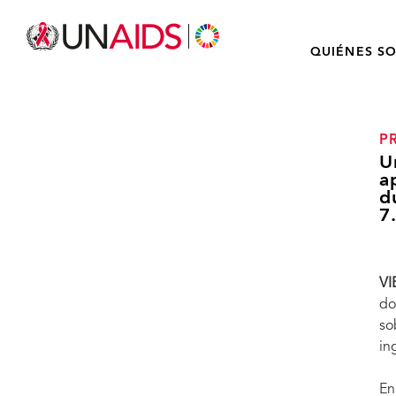
QUIÉNES S
P
U
a
d
7
VI
do
so
in
En