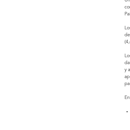
Un
co
Pa
Lo
de
(4
Lo
da
y 
ap
pa
En