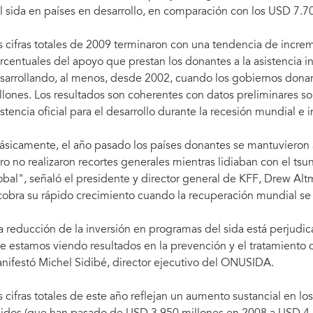
l sida en países en desarrollo, en comparación con los USD 7.7
s cifras totales de 2009 terminaron con una tendencia de incre
rcentuales del apoyo que prestan los donantes a la asistencia in
sarrollando, al menos, desde 2002, cuando los gobiernos donan
llones. Los resultados son coherentes con datos preliminares so
istencia oficial para el desarrollo durante la recesión mundial 
ásicamente, el año pasado los países donantes se mantuvieron a f
ro no realizaron recortes generales mientras lidiaban con el 
obal", señaló el presidente y director general de KFF, Drew Altma
cobra su rápido crecimiento cuando la recuperación mundial se
a reducción de la inversión en programas del sida está perjudi
e estamos viendo resultados en la prevención y el tratamiento d
nifestó Michel Sidibé, director ejecutivo del ONUSIDA.
s cifras totales de este año reflejan un aumento sustancial en l