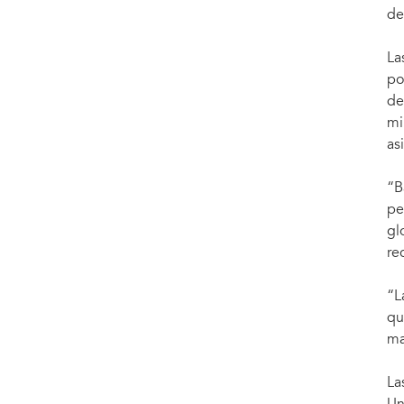
de
La
po
de
mi
as
“B
pe
gl
re
“L
qu
ma
La