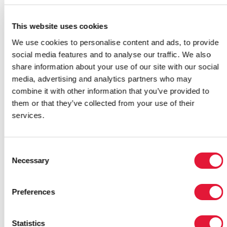
países de ingresos bajos y medios.
This website uses cookies
“Si no se implica a las mujeres de todo el mundo a la
hora de abordar el reto de prevenir la transmisión
We use cookies to personalise content and ads, to provide
maternoinfantil del VIH, no podemos ganar. Si
social media features and to analyse our traffic. We also
cumplimos nuestro papel, no podemos fracasar”,
share information about your use of our site with our social
afirmó la Sra. Mesfin.
media, advertising and analytics partners who may
combine it with other information that you’ve provided to
En los últimos años, varios países han realizado
them or that they’ve collected from your use of their
progresos importantes en la reducción de la tasa de
services.
nuevas infecciones por el VIH en niños, que
globalmente disminuyó en 2009 un 25%.
Consent
“El hecho de que en muchos lugares a las mujeres
Necessary
Selection
seropositivas todavía se les niegue el derecho a dar a
luz a bebés sanos es una injusticia global con la que
podemos acabar para 2015”, señaló la Sra. Ban.
Preferences
Las Primeras Damas acordaron que al volver a sus
países impulsarían diez acciones para garantizar que
Statistics