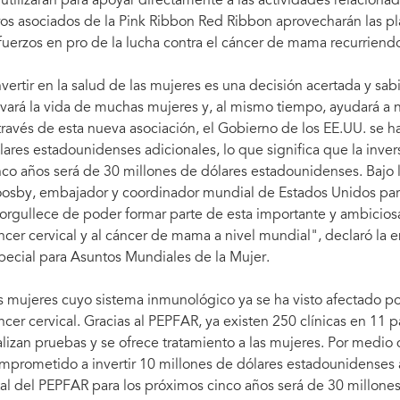
 utilizarán para apoyar directamente a las actividades relaciona
ros asociados de la Pink Ribbon Red Ribbon aprovecharán las p
fuerzos en pro de la lucha contra el cáncer de mama recurriendo
nvertir en la salud de las mujeres es una decisión acertada y sa
lvará la vida de muchas mujeres y, al mismo tiempo, ayudará a
través de esta nueva asociación, el Gobierno de los EE.UU. se h
lares estadounidenses adicionales, lo que significa que la inve
nco años será de 30 millones de dólares estadounidenses. Bajo la 
osby, embajador y coordinador mundial de Estados Unidos para
orgullece de poder formar parte de esta importante y ambiciosa
ncer cervical y al cáncer de mama a nivel mundial", declaró l
pecial para Asuntos Mundiales de la Mujer.
s mujeres cuyo sistema inmunológico ya se ha visto afectado po
ncer cervical. Gracias al PEPFAR, ya existen 250 clínicas en 11 p
alizan pruebas y se ofrece tratamiento a las mujeres. Por medio
mprometido a invertir 10 millones de dólares estadounidenses ad
tal del PEPFAR para los próximos cinco años será de 30 millone