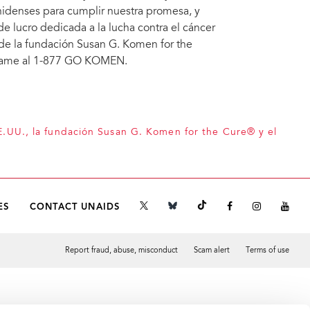
idenses para cumplir nuestra promesa, y
e lucro dedicada a la lucha contra el cáncer
e la fundación Susan G. Komen for the
 llame al 1-877 GO KOMEN.
E.UU., la fundación Susan G. Komen for the Cure® y el
s
ES
CONTACT UNAIDS
Report fraud, abuse, misconduct
Scam alert
Terms of use
Tweet
Facebook