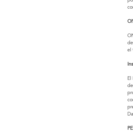
po
co
O
ON
de
el
In
El
de
pr
co
pr
Da
PE