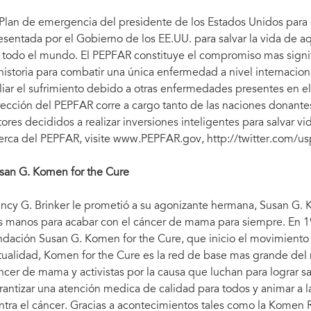
 Plan de emergencia del presidente de los Estados Unidos para el 
esentada por el Gobierno de los EE.UU. para salvar la vida de aq
 todo el mundo. El PEPFAR constituye el compromiso mas signi
 historia para combatir una única enfermedad a nivel internacion
liar el sufrimiento debido a otras enfermedades presentes en el
rección del PEPFAR corre a cargo tanto de las naciones donant
tores decididos a realizar inversiones inteligentes para salvar 
erca del PEPFAR, visite www.PEPFAR.gov, http://twitter.com/
san G. Komen for the Cure
ncy G. Brinker le prometió a su agonizante hermana, Susan G. 
s manos para acabar con el cáncer de mama para siempre. En 19
ndación Susan G. Komen for the Cure, que inicio el movimiento 
tualidad, Komen for the Cure es la red de base mas grande de
ncer de mama y activistas por la causa que luchan para lograr sal
rantizar una atención medica de calidad para todos y animar a l
ntra el cáncer. Gracias a acontecimientos tales como la Komen 