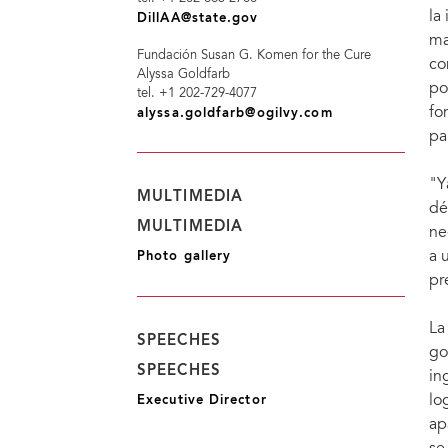
la
DillAA@state.gov
ma
Fundación Susan G. Komen for the Cure
co
Alyssa Goldfarb
po
tel. +1 202-729-4077
fo
alyssa.goldfarb@ogilvy.com
pa
"Y
MULTIMEDIA
dé
MULTIMEDIA
ne
a 
Photo gallery
pr
La
SPEECHES
go
SPEECHES
in
lo
Executive Director
ap