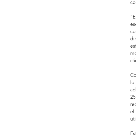
co
“E
es
co
di
es
mo
cá
Co
lo
ad
25
re
el
ut
Es