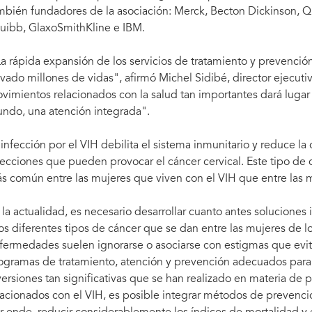
mbién fundadores de la asociación: Merck, Becton Dickinson, Q
uibb, GlaxoSmithKline e IBM.
a rápida expansión de los servicios de tratamiento y prevención
lvado millones de vidas", afirmó Michel Sidibé, director ejecut
vimientos relacionados con la salud tan importantes dará lugar
ndo, una atención integrada".
 infección por el VIH debilita el sistema inmunitario y reduce l
fecciones que pueden provocar el cáncer cervical. Este tipo de c
s común entre las mujeres que viven con el VIH que entre las 
 la actualidad, es necesario desarrollar cuanto antes soluciones
los diferentes tipos de cáncer que se dan entre las mujeres de l
fermedades suelen ignorarse o asociarse con estigmas que evi
ogramas de tratamiento, atención y prevención adecuados para s
versiones tan significativas que se han realizado en materia de 
lacionados con el VIH, es posible integrar métodos de prevenció