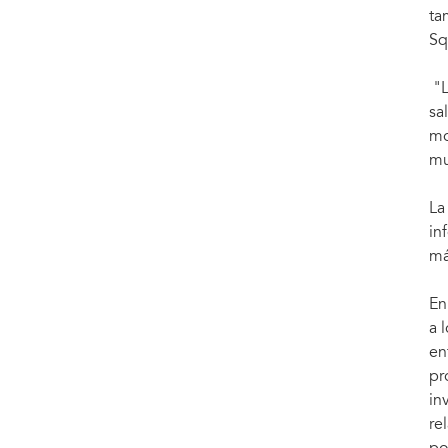
ta
Sq
"L
sa
mo
mu
La
in
má
En
a 
en
pr
in
re