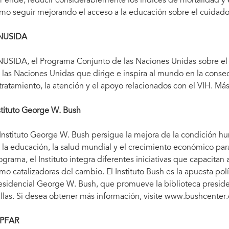
r ende, reducir considerablemente los índices de mortalidad y el
mo seguir mejorando el acceso a la educación sobre el cuidad
NUSIDA
USIDA, el Programa Conjunto de las Naciones Unidas sobre el V
 las Naciones Unidas que dirige e inspira al mundo en la consec
 tratamiento, la atención y el apoyo relacionados con el VIH. Má
stituto George W. Bush
 Instituto George W. Bush persigue la mejora de la condición h
 la educación, la salud mundial y el crecimiento económico para
ograma, el Instituto integra diferentes iniciativas que capacitan
mo catalizadoras del cambio. El Instituto Bush es la apuesta polí
esidencial George W. Bush, que promueve la biblioteca preside
llas. Si desea obtener más información, visite www.bushcenter
PFAR