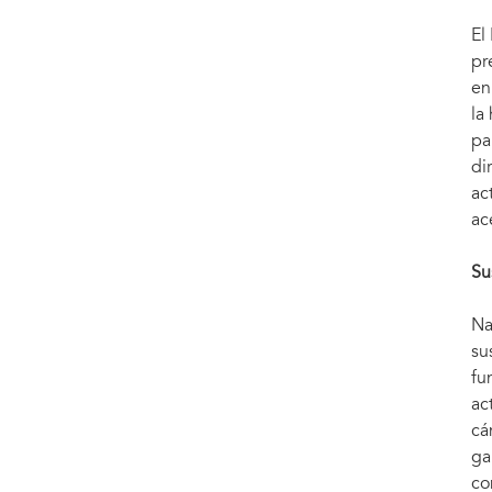
El
pr
en
la
pa
di
ac
ac
Su
Na
su
fu
ac
cá
ga
co