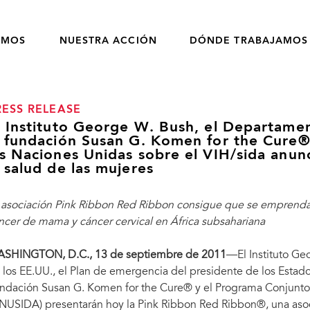
OMOS
NUESTRA ACCIÓN
DÓNDE TRABAJAMOS
RESS RELEASE
l Instituto George W. Bush, el Departame
a fundación Susan G. Komen for the Cure®
as Naciones Unidas sobre el VIH/sida anunc
a salud de las mujeres
 asociación Pink Ribbon Red Ribbon consigue que se emprendan
ncer de mama y cáncer cervical en África subsahariana
SHINGTON, D.C., 13 de septiembre de 2011
—El Instituto Ge
 los EE.UU., el Plan de emergencia del presidente de los Estados
ndación Susan G. Komen for the Cure® y el Programa Conjunto 
NUSIDA) presentarán hoy la Pink Ribbon Red Ribbon®, una asoc