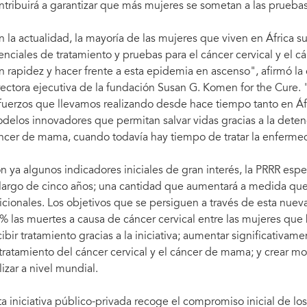
ntribuirá a garantizar que más mujeres se sometan a las pruebas
n la actualidad, la mayoría de las mujeres que viven en África s
enciales de tratamiento y pruebas para el cáncer cervical y el 
n rapidez y hacer frente a esta epidemia en ascenso", afirmó l
rectora ejecutiva de la fundación Susan G. Komen for the Cure.
fuerzos que llevamos realizando desde hace tiempo tanto en Áfr
delos innovadores que permitan salvar vidas gracias a la detenc
ncer de mama, cuando todavía hay tiempo de tratar la enferme
n ya algunos indicadores iniciales de gran interés, la PRRR esp
 largo de cinco años; una cantidad que aumentará a medida que 
icionales. Los objetivos que se persiguen a través de esta nueva 
% las muertes a causa de cáncer cervical entre las mujeres que
cibir tratamiento gracias a la iniciativa; aumentar significativam
 tratamiento del cáncer cervical y el cáncer de mama; y crear 
ilizar a nivel mundial.
ta iniciativa público-privada recoge el compromiso inicial de los