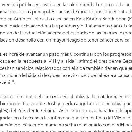
 inversión pública y privada en la salud mundial en pro de la luch
ma: dos de las principales causas de muerte por cáncer entre la
mo en América Latina. La asociación Pink Ribbon Red Ribbon (P
sibilidades de acceder a las pruebas y el tratamiento para el c
mento de la educación acerca del cuidado de las mamas, espec
íses en desarrollo con un mayor riesgo de tener cáncer cervical
a es hora de avanzar un paso más y continuar con los progresos 
cada en la respuesta al VIH y al sida", afirmó el presidente G
cesitan servicios relacionados con el sida también tienen que en
una mujer del sida si después no evitamos que fallezca a caus
evenir".
 asociación contra el cáncer cervical utilizará la plataforma y lo
bierno del Presidente Bush y piedra angular de la Iniciativa para
glés) del Presidente Obama. Asimismo, aprovechará todo lo apre
gradas en el acceso a las intervenciones en materia del VIH a lo
arición del cáncer de mama no se ha relacionado con el VIH ha