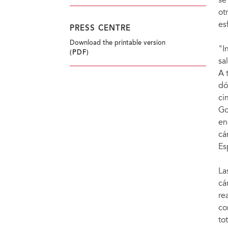
se
ot
es
PRESS CENTRE
Download the printable version
"I
(PDF)
sa
A 
dó
ci
Go
en
cá
Es
La
cá
re
co
to