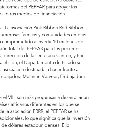
das con este tipo de cáncer. No obstante,
lataformas del PEPFAR para apoyar los
 a otros medios de financiación.
bia. La asociación Pink Ribbon Red Ribbon
 numerosas familias y comunidades enteras.
a comprometido a invertir 10 millones de
rsión total del PEPFAR para los próximos
dirección de la secretaria Clinton, y Eric
 el sida, el Departamento de Estado se
 asociación destinada a hacer frente al
a embajadora Melanne Verveer, Embajadora
r el VIH son más propensas a desarrollar un
aíses africanos diferentes en los que se
 de la asociación PRRR, el PEPFAR se ha
icionales, lo que significa que la inversión
s de dólares estadounidenses. Ello