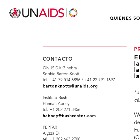
QUIÉNES S
P
E
CONTACTO
l
ONUSIDA Ginebra
l
Sophie Barton-Knott
l
tel. +41 79 514 6896 / +41 22 791 1697
bartonknotts@unaids.org
La
Instituto Bush
cá
Hannah Abney
tel. +1 202 271 3456
WA
habney@bushcenter.com
de
PEPFAR
Fu
Alyzza Dill
(O
tel. +1 202 663 2708