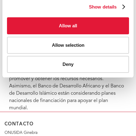
2011.
Show details
Representantes de 22 países con una alta carga se
reunirán en Sudáfrica la próxima semana con el
Allow all
objetivo de evaluar los planes nacionales. La reunión,
que se prolongará durante dos días, se centrará en el
análisis de la brecha nacional y en la creación de
Allow selection
impulso. Desde su lanzamiento, el interés mundial en
apoyar este objetivo ha sido muy alto. De hecho,
Deny
innovadoras organizaciones de recaudación de
fondos como (RED) se han unido a la causa a fin de
promover y obtener los recursos necesarios.
Asimismo, el Banco de Desarrollo Africano y el Banco
de Desarrollo Islámico están considerando planes
nacionales de financiación para apoyar el plan
mundial.
CONTACTO
ONUSIDA Ginebra