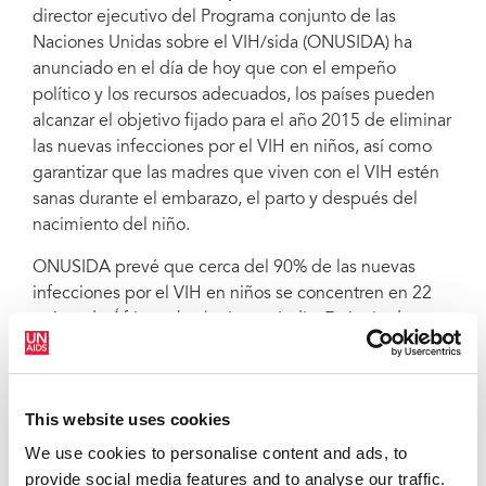
director ejecutivo del Programa conjunto de las
Naciones Unidas sobre el VIH/sida (ONUSIDA) ha
anunciado en el día de hoy que con el empeño
político y los recursos adecuados, los países pueden
alcanzar el objetivo fijado para el año 2015 de eliminar
las nuevas infecciones por el VIH en niños, así como
garantizar que las madres que viven con el VIH estén
sanas durante el embarazo, el parto y después del
nacimiento del niño.
ONUSIDA prevé que cerca del 90% de las nuevas
infecciones por el VIH en niños se concentren en 22
países de África subsahariana e India. En junio de
2011 se lanzó un plan mundial para eliminar las
nuevas infecciones por el VIH en niños y para
mantener con vida a sus madres para el año 2015
This website uses cookies
durante la Reunión de alto nivel de las Naciones
Unidas sobre el sida. Dicho plan lo desarrolló el Plan
We use cookies to personalise content and ads, to
de Emergencia del Presidente de EE.UU. para paliar el
provide social media features and to analyse our traffic.