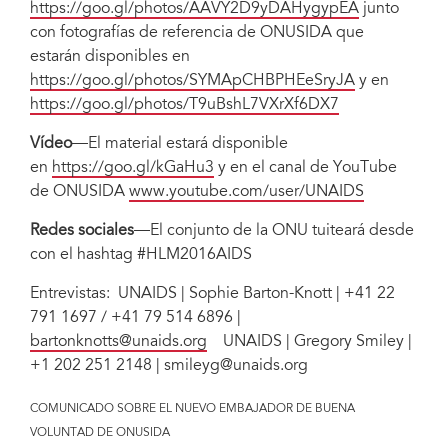
https://goo.gl/photos/AAVY2D9yDAHygypEA
junto
con fotografías de referencia de ONUSIDA que
estarán disponibles en
https://goo.gl/photos/SYMApCHBPHEeSryJA
y en
https://goo.gl/photos/T9uBshL7VXrXf6DX7
Vídeo
—El material estará disponible
en
https://goo.gl/kGaHu3
y en el canal de YouTube
de ONUSIDA
www.youtube.com/user/UNAIDS
Redes sociales
—El conjunto de la ONU tuiteará desde
con el hashtag #HLM2016AIDS
Entrevistas: UNAIDS | Sophie Barton-Knott | +41 22
791 1697 / +41 79 514 6896 |
bartonknotts@unaids.org
UNAIDS | Gregory Smiley |
+1 202 251 2148 | smileyg@unaids.org
COMUNICADO SOBRE EL NUEVO EMBAJADOR DE BUENA
VOLUNTAD DE ONUSIDA