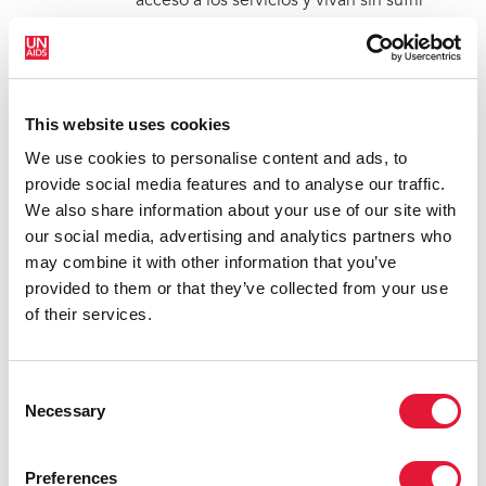
acceso a los servicios y vivan sin sufrir
violencia y discriminación, es un objetivo
central para poner fin a la epidemia de
sida. El grupo de expertos debatirá cómo
hacer frente a las necesidades
This website uses cookies
específicas de las niñas, adolescentes y
We use cookies to personalise content and ads, to
mujeres jóvenes para poner fin a la
provide social media features and to analyse our traffic.
epidemia de sida.
We also share information about your use of our site with
our social media, advertising and analytics partners who
may combine it with other information that you’ve
EVENTOS PARALELOS
provided to them or that they’ve collected from your use
of their services.
(CALENDARIO PROVISIONAL)
Consent
Lunes, 6 de junio
Necessary
Selection
Ciudades promotoras del enfoque de Acción
acelerada: poner fin a la epidemia de sida
Preferences