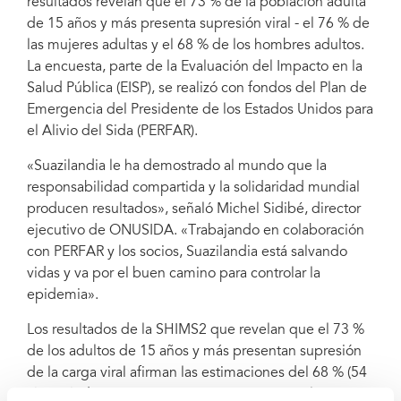
resultados revelan que el 73 % de la población adulta
de 15 años y más presenta supresión viral - el 76 % de
las mujeres adultas y el 68 % de los hombres adultos.
La encuesta, parte de la Evaluación del Impacto en la
Salud Pública (EISP), se realizó con fondos del Plan de
Credit: UNAIDS
Emergencia del Presidente de los Estados Unidos para
el Alivio del Sida (PERFAR).
«Suazilandia le ha demostrado al mundo que la
responsabilidad compartida y la solidaridad mundial
producen resultados», señaló Michel Sidibé, director
ejecutivo de ONUSIDA. «Trabajando en colaboración
con PERFAR y los socios, Suazilandia está salvando
vidas y va por el buen camino para controlar la
epidemia».
Los resultados de la SHIMS2 que revelan que el 73 %
de los adultos de 15 años y más presentan supresión
de la carga viral afirman las estimaciones del 68 % (54
%-77 %) de ONUSIDA. En comparación con la