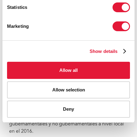
resultado, menos de 1000 niños contrajeron la
Statistics
infección por el VIH en Suazilandia en el 2016.
«ONUSIDA acoge los resultados de la EISP de
Marketing
Suazilandia con satisfacción como una confirmación
adicional de la validez y la precisión de nuestras
estimaciones modelo», señaló el Sr. Sidibé.
Show details
Los datos de la SHIMS2 son parte de la EISP,
financiada por PEPFAR y llevada a cabo por los
Allow all
Centros para el Control y la Prevención de
Enfermedades de los Estados Unidos (CCPEEU) y el
ICAP en la Escuela Mailman de Salud Pública de la
Allow selection
Universidad de Columbia. Además de la encuesta de
Suazilandia, se recopilaron datos similares de Malaui,
Deny
Zambia y Zimbabue mediante importantes encuestas
de hogares, en colaboración con socios
gubernamentales y no gubernamentales a nivel local
en el 2016.