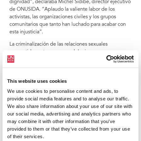
dignidad”, declaraba Michel Sidibé, director ejecutivo
de ONUSIDA. “Aplaudo la valiente labor de los
activistas, las organizaciones civiles y los grupos
comunitarios que tanto han luchado para acabar con
esta injusticia”.
La criminalización de las relaciones sexuales
consentidas entre personas del mismo sexo es una
violación de los derechos humanos y legitima los
prejuicios y la violencia contra las personas
LGBTI. Impide a las personas acceder y usar los
This website uses cookies
servicios de prevención, pruebas y tratamiento del
VIH, y aumenta el riesgo de que lo contraigan.
We use cookies to personalise content and ads, to
provide social media features and to analyse our traffic.
En India, mientras que la prevalencia nacional del VIH
We also share information about your use of our site with
entre todos los adultos tan solo es del 0,26%, entre los
our social media, advertising and analytics partners who
hombres gais y otros hombres que tienen relaciones
may combine it with other information that you’ve
sexuales con hombres es del 2,7%, y entre las
provided to them or that they’ve collected from your use
personas transgénero del 3,1%. En torno a tres de
of their services.
cada diez hombres gais y cuatro de cada diez