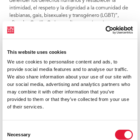
defender los derechos humanos y restablecer la
intimidad, el respeto y la dignidad a la comunidad de
lesbianas, gais, bisexuales y transgénero (LGBT)”,
afirmaba Gunilla Carlsson, directora ejecutiva
provisional de ONUSIDA. “Comparto la profunda
Credit: NGLHRC
decepción y la frustración que sienten las personas
LGBTI de Kenia, y quiero asegurarles que ONUSIDA
This website uses cookies
seguirá defendiendo que haya justicia e igualdad para
todos”.
We use cookies to personalise content and ads, to
provide social media features and to analyse our traffic.
ONUSIDA ha estado cooperando con la Comisión
We also share information about your use of our site with
Nacional por los Derechos Humanos de Gais y
our social media, advertising and analytics partners who
Lesbianas (NGLHRC), otros grupos LGTB,
may combine it with other information that you’ve
organizaciones de la sociedad civil y otros
provided to them or that they’ve collected from your use
colaboradores para promover un entorno jurídico más
of their services.
propicio en el país.
Hay indicios de que la sentencia será recurrida.
Consent
Necessary
La criminalización de las relaciones sexuales
Selection