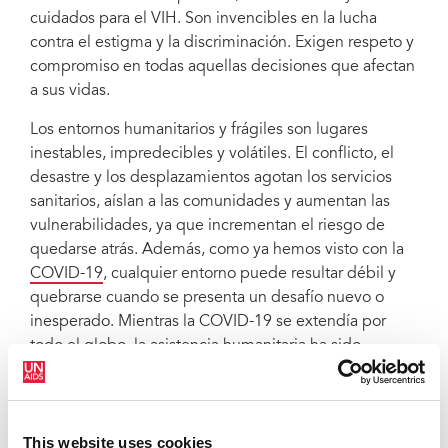
cuidados para el VIH. Son invencibles en la lucha
contra el estigma y la discriminación. Exigen respeto y
compromiso en todas aquellas decisiones que afectan
Image credit: United Nations Office for the Coordination of Humanitarian
a sus vidas.
Affairs
Los entornos humanitarios y frágiles son lugares
inestables, impredecibles y volátiles. El conflicto, el
desastre y los desplazamientos agotan los servicios
sanitarios, aíslan a las comunidades y aumentan las
vulnerabilidades, ya que incrementan el riesgo de
quedarse atrás. Además, como ya hemos visto con la
COVID-19
, cualquier entorno puede resultar débil y
quebrarse cuando se presenta un desafío nuevo o
inesperado. Mientras la COVID-19 se extendía por
todo el globo, la asistencia humanitaria ha sido
prestada por sanitarios, trabajadores esenciales y otras
grandes personas que no han dudado en arriesgar su
vida y la de su familia por ayudar a los demás.
This website uses cookies