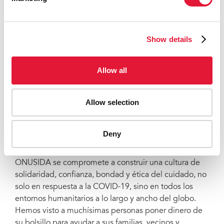
los miembros más vulnerables de la sociedad puedan
sobrevivir a los confinamientos y superar el impacto
de la pandemia. Hay también quienes velan por
Show details
aquellas personas que tienen más riesgo de ser
víctimas de la violencia.
Allow all
ONUSIDA felicita a todos los #HéroesSinCapa y las
comunidades que están tanto en la retaguardia como
en la primera línea. Les da las gracias por construir una
Allow selection
resiliencia de base que garantice que no quede nadie
atrás, para lograr así una cobertura sanitaria universal
que garantice el acceso justo y gratuito a los servicios
Deny
relacionados con el VIH.
ONUSIDA se compromete a construir una cultura de
solidaridad, confianza, bondad y ética del cuidado, no
solo en respuesta a la COVID-19, sino en todos los
entornos humanitarios a lo largo y ancho del globo.
Hemos visto a muchísimas personas poner dinero de
su bolsillo para ayudar a sus familias, vecinos y