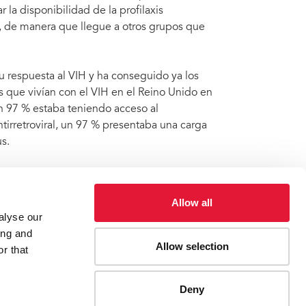
 la disponibilidad de la profilaxis
l, de manera que llegue a otros grupos que
u respuesta al VIH y ha conseguido ya los
que vivían con el VIH en el Reino Unido en
un 97 % estaba teniendo acceso al
tirretroviral, un 97 % presentaba una carga
us.
oyando los esfuerzos en todo el país para
Allow all
alyse our
ing and
Allow selection
sposición de todos de manera rutinaria la profilaxis
r that
Deny