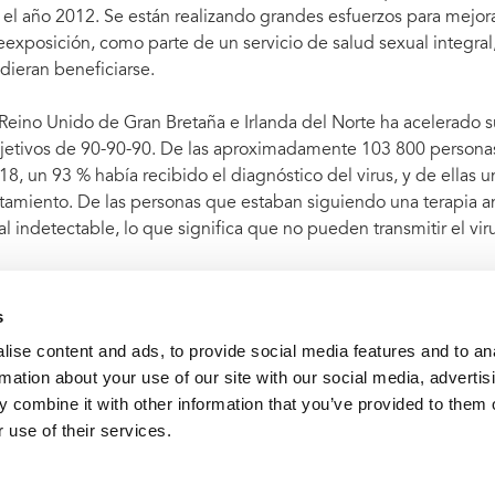
 el año 2012. Se están realizando grandes esfuerzos para mejorar
eexposición, como parte de un servicio de salud sexual integra
dieran beneficiarse.
 Reino Unido de Gran Bretaña e Irlanda del Norte ha acelerado s
jetivos de 90-90-90. De las aproximadamente 103 800 personas 
18, un 93 % había recibido el diagnóstico del virus, y de ellas 
atamiento. De las personas que estaban siguiendo una terapia an
ral indetectable, lo que significa que no pueden transmitir el vir
USIDA elogia la determinación del Reino Unido y continuará ap
abar con el sida en 2030.
s
ise content and ads, to provide social media features and to an
rmation about your use of our site with our social media, advertis
DA acoge con agrado la decisión del Gobierno de poner a di
 combine it with other information that you’ve provided to them o
 use of their services.