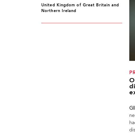
United Kingdom of Great Britain and
Northern Ireland
P
O
d
e
GI
ne
ha
di