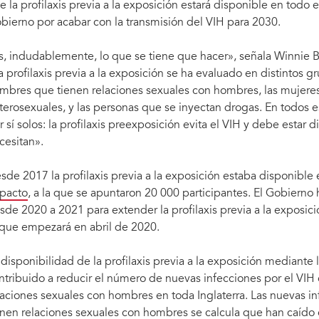
e la profilaxis previa a la exposición estará disponible en todo 
bierno por acabar con la transmisión del VIH para 2030.
s, indudablemente, lo que se tiene que hacer», señala Winnie 
a profilaxis previa a la exposición se ha evaluado en distintos g
mbres que tienen relaciones sexuales con hombres, las mujeres
terosexuales, y las personas que se inyectan drogas. En todos es
r sí solos: la profilaxis preexposición evita el VIH y debe estar 
cesitan».
sde 2017 la profilaxis previa a la exposición estaba disponible
pacto
, a la que se apuntaron 20 000 participantes. El Gobierno
sde 2020 a 2021 para extender la profilaxis previa a la exposici
 que empezará en abril de 2020.
Credit: APCOM
 disponibilidad de la profilaxis previa a la exposición mediant
ntribuido a reducir el número de nuevas infecciones por el VIH 
laciones sexuales con hombres en toda Inglaterra. Las nuevas i
enen relaciones sexuales con hombres se calcula que han caído 