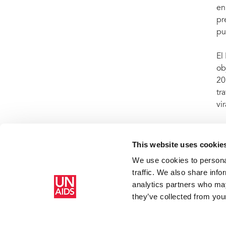
en
pr
pu
El
ob
20
tr
vi
ON
ac
This website uses cookie
We use cookies to personal
traffic. We also share info
Inicio
Recursos
Press release and statement archive
ONUSI
analytics partners who may
previa a la exposición en Inglaterra
they’ve collected from your