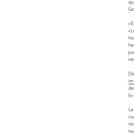
qu
Go
«E
«L
ho
he
po
ne
De
im
de
lo
La
co
re
ti