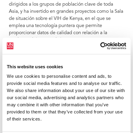
dirigidos a los grupos de población clave de toda
Asia, y ha invertido en grandes proyectos como la Sala
de situación sobre el VIH de Kenya, en el que se
emplea una tecnología puntera que permite
proporcionar datos de calidad con relación a la
epidemia del VIH en dicho país.
Desde el nombramiento del Sr. Abe como primer
ministro de Japón en 2012, el país no ha dejado de
alzar la voz para defender la salud mundial y el
This website uses cookies
desarrollo. Gracias a su enorme compromiso, el tema
We use cookies to personalise content and ads, to
de las enfermedades infecciosas estuvo presente en
provide social media features and to analyse our traffic.
los debates del Grupo de los ocho durante la cumbre
We also share information about your use of our site with
celebrada en Kyushu-Okinawa en el año 2000. Gracias
our social media, advertising and analytics partners who
a esa puesta en común, se logró crear el mecanismo
may combine it with other information that you’ve
público-privado más importante para la financiación
provided to them or that they’ve collected from your use
de la respuesta al sida, el Fondo Mundial de lucha
of their services.
contra el sida, la tuberculosis y la malaria.