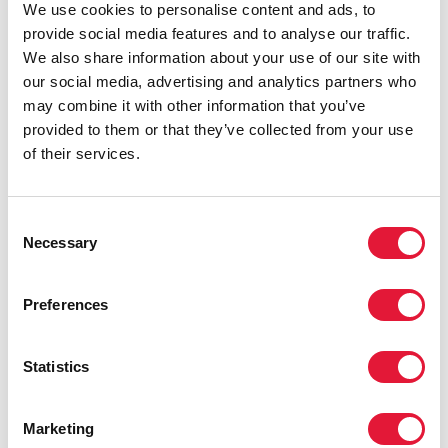
We use cookies to personalise content and ads, to
casos en 2020.
provide social media features and to analyse our traffic.
En el África subsahariana, 4 200 adolescentes y
We also share information about your use of our site with
mujeres jóvenes de entre 15 y 24 años se infectan
our social media, advertising and analytics partners who
cada semana. En 2020, el 39 % de las nuevas
may combine it with other information that you’ve
infecciones en el África subsahariana corresponden a
provided to them or that they’ve collected from your use
los grupos de población clave (trabajadores sexuales y
of their services.
sus clientes, hombres homosexuales y otros que
tienen relaciones sexuales con hombres, personas que
se inyectan drogas, personas transgénero).
Consent
Necessary
Selection
Sin embargo, algunos países, en especial aquellos
situados en África Oriental y Meridional, son el reflejo
Preferences
de cómo se puede progresar de forma constante
frente a la epidemia del sida con la combinación
idónea de programas debidamente financiados y
Statistics
basados en pruebas que dan prioridad a los derechos
humanos en la respuesta. Por ejemplo, Esuatini ha
superado el objetivo de tratamiento 90-90-90 (el 90 %
Marketing