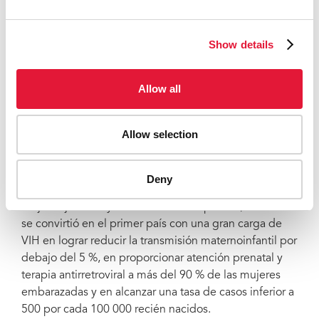
de las personas que viven con el VIH conozcan su
estado serológico, el 90 % de las personas
diagnosticadas con el VIH reciban terapia
Show details
antirretroviral continuada y el 90% de las personas que
reciben terapia antirretroviral tengan supresión viral) y
ha alcanzado el 95-95-95. En Esuatini, Lesotho y
Allow all
Sudáfrica, una mayor cobertura de opciones de
prevención combinada, que incluyen apoyo social y
Allow selection
económico para mujeres jóvenes y altos niveles de
cobertura de tratamiento y supresión viral para
poblaciones previamente no alcanzadas, han reducido
Deny
la incidencia de nuevas infecciones por el VIH entre
mujeres jóvenes y niñas. La semana pasada, Botswana
se convirtió en el primer país con una gran carga de
VIH en lograr reducir la transmisión maternoinfantil por
debajo del 5 %, en proporcionar atención prenatal y
terapia antirretroviral a más del 90 % de las mujeres
embarazadas y en alcanzar una tasa de casos inferior a
500 por cada 100 000 recién nacidos.