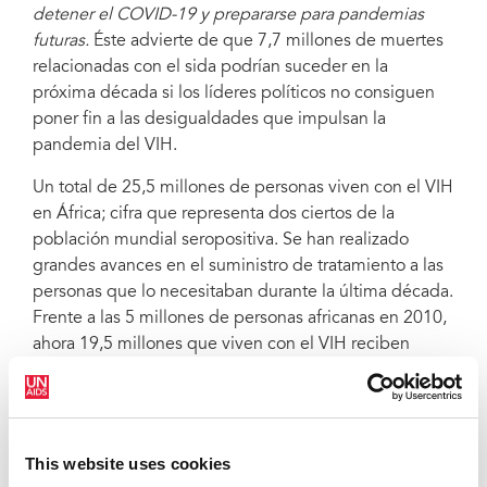
detener el COVID-19 y prepararse para pandemias
futuras.
Éste advierte de que 7,7 millones de muertes
relacionadas con el sida podrían suceder en la
próxima década si los líderes políticos no consiguen
poner fin a las desigualdades que impulsan la
pandemia del VIH.
Un total de 25,5 millones de personas viven con el VIH
en África; cifra que representa dos ciertos de la
población mundial seropositiva. Se han realizado
grandes avances en el suministro de tratamiento a las
personas que lo necesitaban durante la última década.
Frente a las 5 millones de personas africanas en 2010,
ahora 19,5 millones que viven con el VIH reciben
medicinas para mantenerse con vida y en un buen
estado de salud. No obstante, las nuevas infecciones
por el VIH siguen siendo demasiado altas: 890 000 en
2020. Las mujeres y las niñas permanecen como las
This website uses cookies
más afectadas y representan el 62 % de los nuevos