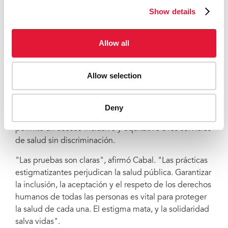
Show details
todas partes.
La experiencia de ONUSIDA ha demostrado que el
Allow all
estigma y la vergüenza alejan a las personas de los
servicios sanitarios esenciales y de los sistemas de
apoyo, incluidos los de prevención, pruebas,
Allow selection
tratamiento y atención del VIH.
La protección de los
derechos humanos de todas las personas, según
demuestran las investigaciones de ONUSIDA, es
Deny
esencial para proteger la salud pública, ya que
permite un acceso inclusivo y equitativo a los servicios
de salud sin discriminación.
"Las pruebas son claras", afirmó Cabal.
"Las prácticas
estigmatizantes perjudican la salud pública. Garantizar
la inclusión, la aceptación y el respeto de los derechos
humanos de todas las personas es vital para proteger
la salud de cada una. El estigma mata, y la solidaridad
salva vidas".