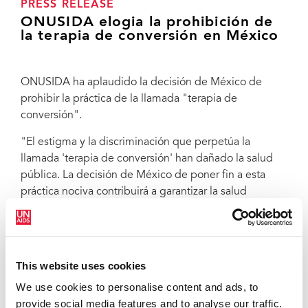
PRESS RELEASE
ONUSIDA elogia la prohibición de
la terapia de conversión en México
ONUSIDA ha
aplaudido la decisión de México de
prohibir la práctica de la llamada "terapia de
conversión".
"El estigma y la discriminación que perpetúa la
llamada 'terapia de conversión' han dañado la salud
pública.
La
decisión de México de poner fin a esta
práctica nociva contribuirá a garantizar la salud
pública. Todos los países deberían seguir el ejemplo
de México", declaró Luisa Cabal, Directora Regional
de ONUSIDA para América Latina y el Caribe.
This website uses cookies
Expertos en salud y derechos humanos han
condenado la llamada "terapia de conversión" por
We use cookies to personalise content and ads, to
causar graves trastornos psicológicos.
En 2012, la
provide social media features and to analyse our traffic.