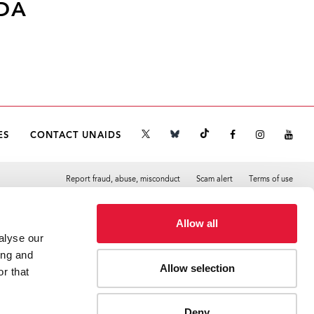
IDA
ES
CONTACT UNAIDS
Report fraud, abuse, misconduct
Scam alert
Terms of use
Tweet
Facebook
Allow all
alyse our
ing and
Allow selection
r that
Deny